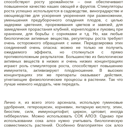
способствуют росту урожайности – они обеспечивают 
повышенное качество наших овощей и фруктов. Стимуляторы 
роста успешно используются в садоводстве, виноградарстве и 
овощеводстве для ускорения укоренения при размножении, 
уменьшения предуборочного опадения плодов, с целью 
задержки цветения, прореживания цветков и завязей, для 
замедления прорастания клубней, корнеплодов и луковиц при 
хранении, для борьбы с сорняками и т.д. Но, как любые 
биологически активные вещества, регуляторы роста требуют 
очень осторожного обращения с ними. Передозировка этих 
соединений очень опасна: можно не только не получить 
ожидаемого эффекта, но столкнуться с прямо 
противоположным результатом. Большинство из биологически 
активных веществ в низких и очень низких концентрациях 
играют роль стимуляторов роста, способствуют повышению 
иммунитета, активизируют плодоношение. В высоких 
концентрациях эти же препараты оказывают действия, 
угнетающие физиологические процессы в растении. Так что 
лучше немного недодать, чем передать. 
Лично я, из всего этого арсенала, использую гуминовые 
удобрения, гетероауксин, корневин, янтарную кислоту, эпин, 
биостим, силк, иммуноцитофит, циркон, цитовит, иногда 
гиббереллин. Можно использовать СОК АЛОЭ. Однако при 
использовании сока алоэ нужно учитывать биологическую 
совместимость растений. Особенно благоприятен сок алоэ 