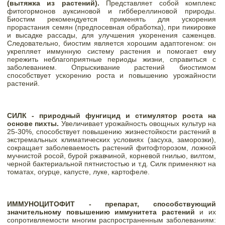
(вытяжка из растений).
 Представляет собой комплекс 
фитогормонов ауксиновой и гиббереллиновой природы. 
Биостим рекомендуется применять для ускорения 
прорастания семян (предпосевная обработка), при пикировке 
и высадке рассады, для улучшения укоренения саженцев. 
Следовательно, биостим является хорошим адаптогеном: он 
укрепляет иммунную систему растения и помогает ему 
пережить неблагоприятные периоды жизни, справиться с 
заболеванием. Опрыскивание растений биостимом 
способствует ускорению роста и повышению урожайности 
растений. 
СИЛК - природный фунгицид и стимулятор роста на 
основе пихты.
 Увеличивает урожайность овощных культур на 
25-30%, способствует повышению жизнестойкости растений в 
экстремальных климатических условиях (засуха, заморозки), 
сокращает заболеваемость растений фитофторозом, ложной 
мучнистой росой, бурой ржавчиной, корневой гнилью, вилтом, 
черной бактериальной пятнистостью и т.д. Силк применяют на 
томатах, огурце, капусте, луке, картофеле. 
ИММУНОЦИТОФИТ - препарат, способствующий 
значительному повышению иммунитета растений
 и их 
сопротивляемости многим распространенным заболеваниям: 