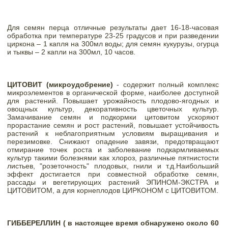
Для семян перца отличные результаты дает 16-18-часовая 
обработка при температуре 23-25 градусов и при разведении 
циркона – 1 капля на 300мл воды; для семян кукурузы, огурца 
и тыквы – 2 капли на 300мл, 10 часов. 
ЦИТОВИТ (микроудобрение) 
- содержит полный комплекс 
микроэлементов в органической форме, наиболее доступной 
для растений. Повышает урожайность плодово-ягодных и 
овощных культур, декоративность цветочных культур. 
Замачивание семян и подкормки цитовитом ускоряют 
прорастание семян и рост растений, повышает устойчивость 
растений к неблагоприятным условиям выращивания и 
перезимовке. Снижают опадение завязи, предотвращают 
отмирание точек роста и заболевание подкармливаемых 
культур такими болезнями как хлороз, различные пятнистости 
листьев, "розеточность" плодовых, гнили и т.д.Наибольший 
эффект достигается при совместной обработке семян, 
рассады и вегетирующих растений ЭПИНОМ-ЭКСТРА и 
ЦИТОВИТОМ, а для корнеплодов ЦИРКОНОМ с ЦИТОВИТОМ. 
ГИББЕРЕЛЛИН ( в настоящее время обнаружено около 60 