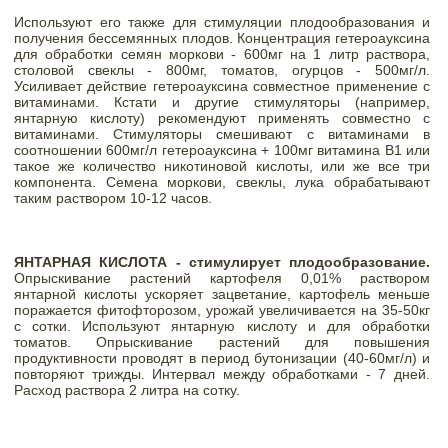
Используют его также для стимуляции плодообразования и 
получения бессемянных плодов. Концентрация гетероауксина 
для обработки семян моркови - 600мг на 1 литр раствора, 
столовой свеклы - 800мг, томатов, огурцов - 500мг/л. 
Усиливает действие гетероауксина совместное применение с 
витаминами. Кстати и другие стимуляторы (например, 
янтарную кислоту) рекомендуют применять совместно с 
витаминами. Стимуляторы смешивают с витаминами в 
соотношении 600мг/л гетероауксина + 100мг витамина В1 или 
такое же количество никотиновой кислоты, или же все три 
компонента. Семена моркови, свеклы, лука обрабатывают 
таким раствором 10-12 часов. 
ЯНТАРНАЯ КИСЛОТА - стимулирует плодообразование.
Опрыскивание растений картофеля 0,01% раствором 
янтарной кислоты ускоряет зацветание, картофель меньше 
поражается фитофторозом, урожай увеличивается на 35-50кг 
с сотки. Используют янтарную кислоту и для обработки 
томатов. Опрыскивание растений для повышения 
продуктивности проводят в период бутонизации (40-60мг/л) и 
повторяют трижды. Интервал между обработками - 7 дней. 
Расход раствора 2 литра на сотку. 