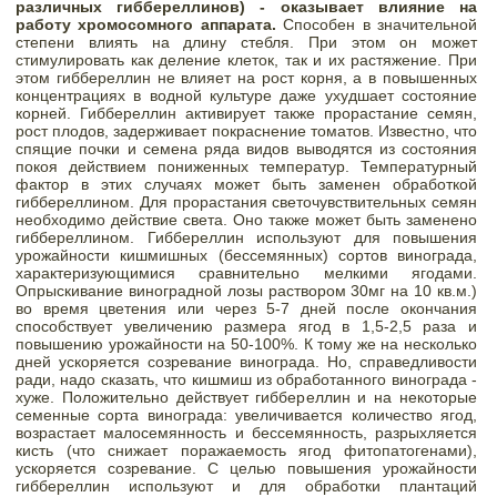
различных гиббереллинов) - оказывает влияние на 
работу хромосомного аппарата.
 Способен в значительной 
степени влиять на длину стебля. При этом он может 
стимулировать как деление клеток, так и их растяжение. При 
этом гиббереллин не влияет на рост корня, а в повышенных 
концентрациях в водной культуре даже ухудшает состояние 
корней. Гиббереллин активирует также прорастание семян, 
рост плодов, задерживает покраснение томатов. Известно, что 
спящие почки и семена ряда видов выводятся из состояния 
покоя действием пониженных температур. Температурный 
фактор в этих случаях может быть заменен обработкой 
гиббереллином. Для прорастания светочувствительных семян 
необходимо действие света. Оно также может быть заменено 
гиббереллином. Гиббереллин используют для повышения 
урожайности кишмишных (бессемянных) сортов винограда, 
характеризующимися сравнительно мелкими ягодами. 
Опрыскивание виноградной лозы раствором 30мг на 10 кв.м.) 
во время цветения или через 5-7 дней после окончания 
способствует увеличению размера ягод в 1,5-2,5 раза и 
повышению урожайности на 50-100%. К тому же на несколько 
дней ускоряется созревание винограда. Но, справедливости 
ради, надо сказать, что кишмиш из обработанного винограда - 
хуже. Положительно действует гиббереллин и на некоторые 
семенные сорта винограда: увеличивается количество ягод, 
возрастает малосемянность и бессемянность, разрыхляется 
кисть (что снижает поражаемость ягод фитопатогенами), 
ускоряется созревание. С целью повышения урожайности 
гиббереллин используют и для обработки плантаций 