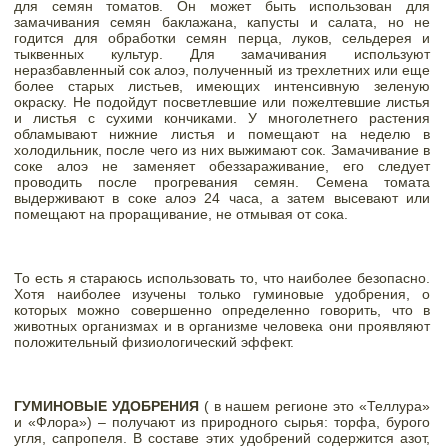
для семян томатов. Он может быть использован для 
замачивания семян баклажана, капусты и салата, но не 
годится для обработки семян перца, луков, сельдерея и 
тыквенных культур. Для замачивания используют 
неразбавленный сок алоэ, полученный из трехлетних или еще 
более старых листьев, имеющих интенсивную зеленую 
окраску. Не подойдут посветлевшие или пожелтевшие листья 
и листья с сухими кончиками. У многолетнего растения 
обламывают нижние листья и помещают на неделю в 
холодильник, после чего из них выжимают сок. Замачивание в 
соке алоэ не заменяет обеззараживание, его следует 
проводить после прогревания семян. Семена томата 
выдерживают в соке алоэ 24 часа, а затем высевают или 
помещают на проращивание, не отмывая от сока. 
То есть я стараюсь использовать то, что наиболее безопасно. 
Хотя наиболее изучены только гуминовые удобрения, о 
которых можно совершенно определенно говорить, что в 
животных организмах и в организме человека они проявляют 
положительный физиологический эффект. 
ГУМИНОВЫЕ УДОБРЕНИЯ
 ( в нашем регионе это «Теллура» 
и «Флора») – получают из природного сырья: торфа, бурого 
угля, сапропеля. В составе этих удобрений содержится азот, 