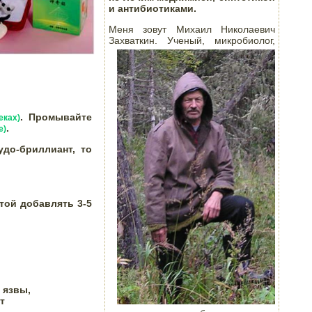
и антибиотиками.
Меня зовут Михаил Николаевич
Захваткин. Ученый, микробиолог,
. Промывайте 
еках)
.
е)
до-бриллиант, то 
той добавлять 3-5 
язвы,


