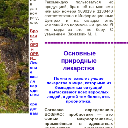
Рекомендую пользоваться их
в 
продукцией, брать её на мое имя
дан
или мои номера 969819 и 1138448
ном 
соответственно в Информационных
разд
Центрах и на складах этих
еле:
компаний по нормальным ценам. Я
же мзды за это не беру. С
Бро
уважением, Захваткин М. Н.
нхи
т, 
==========================
ОРЗ
 и 
Основные
ОРВ
И...
природные
Леч
лекарства
ени
е 
каш
Помните, самые лучшие
ля 
лекарства в мире, которыми из
нар
безнадежных ситуаций
одн
вытаскивают всех взрослых
ыми
людей, а детей тем более, это:
пробиотики.
сре
дст
Согласно определению
вам
ВОЗ/FAO:
пробиотики — это
живые микроорганизмы,
применённые в адекватных