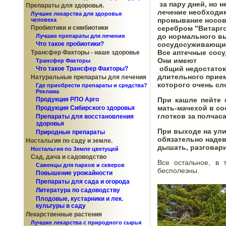
 за пару дней, но не до конца. Не обольщайтесь "минутным" облегчением, 

Препараты для здоровья.
лечение необходим
Лучшие лекарства для здоровья
промывание носовы
человека
серебром "Витарго
Пробиотики и симбиотики
до нормального вы
Лучшие препараты для лечения
сосудосуживающим
Что такое пробиотики?
Все аптечные сос
Трансфер Факторы - наше здоровье
Они 
имеют

Трансфер Факторы
 общий недостаток - привыкание и Очень неприятное осложнение после их 

Что такое Трансфер Факторы?
длительного прием
Натуральные препараты для лечения
которого очень сл
Где приобрести препараты и средства?
Реклама
При кашле пейте 
Продукция РПО Арго
мать-мачехой в соо
Продукция Сибирского здоровья
глотков за полчас
Препараты для восстановления
здоровья
При выходе на улиц
Природные препараты
обязательно надев
Ностальгия по саду и земле.
дышать, разговари
Ностальгия по Земле цветущей
Сад, дача и садоводство
Все остальное, в 
Саженцы для парков и скверов
бесполезны. 
Повышение урожайности
Препараты для сада и огорода
Литература по садоводству
Плодовые, кустарники и лек.
культуры в саду
Лекарственные растения
Лучшие лекарства с природного сырья