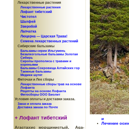
Лекарственные растения
Лекарственные растения
Лофант тибетский
Чистотел
Шалфей
Зверобой
Лапчатка
Люцерна — Царская Трава!
Семена лекарственных растений
Сибирские бальзамы
Бальзамы серии Ильгумень
Безалкогольные бальзамы Золотая
Сибирь
Сиропы прополиса с травами и
кореньями
Бальзамы Сокровища Алтайских гор
Таежные бальзамы
Медики шутят
Фиточаи и Лек сборы
Лекарственные сборы трав на основе
Лофанта
Рецепты на основе Лофанта
Фитосборы ООО Биолит
Условия оплаты и доставки заказа.
Заказ и оплата заказа
Доставка заказа по Почте
+ Лофант тибетский
и
Лечение оси
Агастахис морщинистый, Aga-