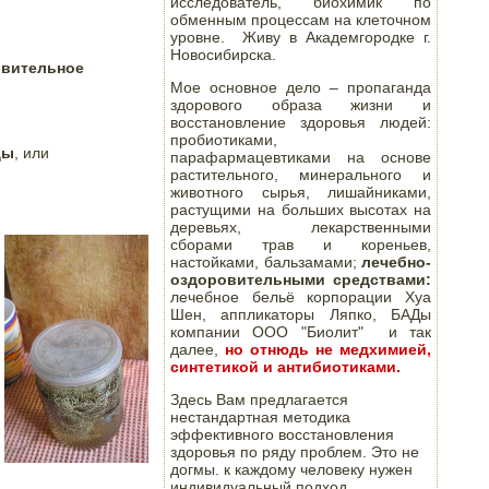
исследователь, биохимик по
обменным процессам на клеточном
уровне. Живу в Академгородке г.
Новосибирска.
овительное

Мое основное дело – пропаганда
здорового образа жизни и
восстановление здоровья людей:
пробиотиками,
ды
, или

парафармацевтиками на основе
растительного, минерального и
животного сырья, лишайниками,
растущими на больших высотах на
деревьях, лекарственными
сборами трав и кореньев,
настойками, бальзамами;
лечебно-
оздоровительными средствами:
лечебное бельё корпорации Хуа
Шен, аппликаторы Ляпко, БАДы
компании ООО "Биолит" и так
далее,
но отнюдь не медхимией,
синтетикой и антибиотиками.
Здесь Вам предлагается
нестандартная методика
эффективного восстановления
здоровья по ряду проблем. Это не
догмы. к каждому человеку нужен
индивидуальный подход.