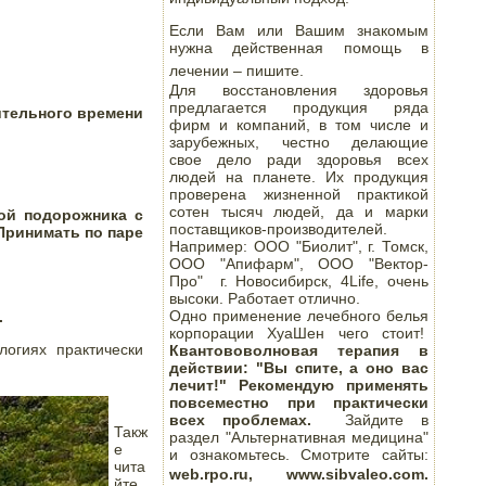
Если Вам или Вашим знакомым
нужна действенная помощь в
лечении – пишите.
Для восстановления здоровья
предлагается продукция ряда
ительного времени 
фирм и компаний, в том числе и
зарубежных, честно делающие
свое дело ради здоровья всех
людей на планете. Их продукция
проверена жизненной практикой
сотен тысяч людей, да и марки
ой подорожника с 
поставщиков-производителей.
 Принимать по паре 
Например: ООО "Биолит", г. Томск,
ООО "Апифарм", ООО "Вектор-
Про" г. Новосибирск, 4Life, очень
высоки. Работает отлично.
Одно применение лечебного белья
.
корпорации ХуаШен чего стоит!
огиях практически 
Квантововолновая терапия в
действии: "Вы спите, а оно вас
лечит!" Рекомендую применять
повсеместно при практически
всех проблемах.
Зайдите в
Такж
раздел "Альтернативная медицина"
е 
и ознакомьтесь. Смотрите сайты:
чита
web.rpo.ru, www.sibvaleo.com.
йте 