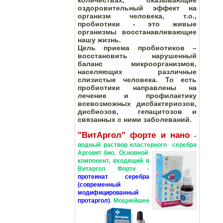
количествах, оказывающие
оздоровительный эффект на
организм человека, т.о.,
пробиотики - это живые
организмы восстанавливающие
нашу жизнь.
Цель приема пробиотиков –
восстановить нарушенный
баланс микроорганизмов,
населяющих различные
слизистые человека. То есть
пробиотики направлены на
лечение и профилактику
всевозможных дисбактериозов,
дисбиозов, гепацитозов и
связанных с ними заболеваний.
"ВитАргол
" форте и нано
-
водный раствор
кластерного
с
е
ребра
Арговит био.
Основной
компонент, входящий в
Витаргол Форте -
протеинат серебра
(современный
модифицированный
протаргол)
.
Мощнейшее