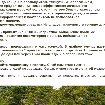
о продолжать, т.к. самое эффективное лечение это 

х ходов морской солью или настоем Уснеи с кластерным 

л". Иии не останавливайтесь, а терпеливо доведите дело 

здоровления и постарайтесь не пользоваться 

и каплями.  
удосуживающие средства 
Не следует применять в течение дл
а – развитие вазомоторного ринита, избавиться от 

ожно.
сироп подорожника с мать-мачехой. В крайнем случае наст
тношении 5 к 1 одна столовая ложка с горкой на 1 л кипятка.
а до еды или через 1 час после еды и в перерывах тоже.
у 

айте медицинскую повязку. 
С ней вам станет легче 

вать, людей не заражать, бегать и снег грести лопатой можно
том числе и народные рецепты, при нонешних вирусных патал