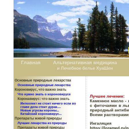
Главная
Альтернативная медицина
и Лечебное белье ХуаШен
Основные природные лекарства
Основные природные лекарства
Короновирус, что важно знать
Что нужно знать о короновирусе
Лучшее лечение: 
Коронавирус: что важно знать
Каменное масло - 
Интеллект не стоит ничего если во
с фиточаями в ль
главе дела стоит дурак....
природный антибио
Новые угрозы короны...
Китайский коронавирус...
Всеми растворами
Препараты живой природы
Ингал
Лучшие лекарства из природы
https://loramed.ru/p
Препараты живой природы