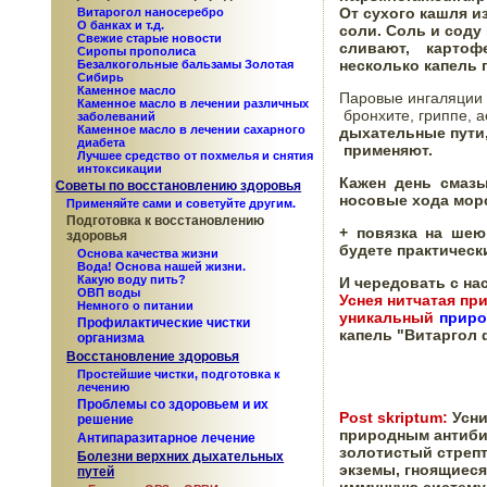
От сухого кашля и
Витарогол наносеребро
О банках и т.д.
соли. 
Соль и соду 
Свежие старые новости
сливают, карто
Сиропы прополиса
несколько капель 
Безалкогольные бальзамы Золотая
Сибирь
Каменное масло
Паровые ингаляции 
Каменное масло в лечении различных
 бронхите, гриппе, а
заболеваний
Каменное масло в лечении сахарного
дыхательные пути,
диабета
 применяют.
Лучшее средство от похмелья и снятия
интоксикации
Кажен день смаз
Советы по восстановлению здоровья
носовые хода морс
Применяйте сами и советуйте другим.
Подготовка к восстановлению
+ повязка на шею
здоровья
будете практическ
Основа качества жизни
Вода! Основа нашей жизни.
Какую воду пить?
И чередовать с на
ОВП воды
Уснея нитчатая пр
Немного о питании
уникальный 
приро
Профилактические чистки
капель "Витаргол 
организма
Восстановление здоровья
Простейшие чистки, подготовка к
лечению
Проблемы со здоровьем и их
Post
skriptum
:
Усни
решение
природным антибио
Антипаразитарное лечение
золотистый стрепт
Болезни верхних дыхательных
экземы, гноящиеся
путей