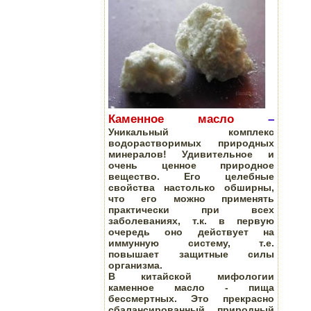
К
аменное масло
–
Уникальный комплекс
водорастворимых природных
минералов! У
дивительное и
очень ценное природное
вещество. Его целебные
свойства настолько обширны,
что его можно применять
практически при всех
заболеваниях, т.к. в первую
очередь оно действует на
иммунную систему, т.е.
повышает защитные силы
организма.
В китайской мифологии
каменное масло - пища
бессмертных. Это прекрасно
сбалансированный природный