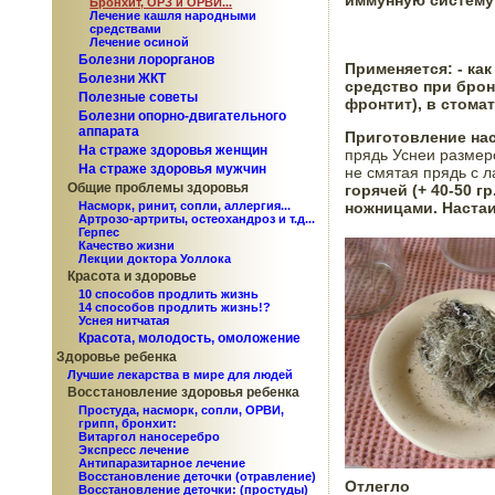
иммунную систему 
Бронхит, ОРЗ и ОРВИ...
Лечение кашля народными
средствами
Лечение осиной
Болезни лорорганов
Применяется: 
- ка
Болезни ЖКТ
средство при бронх
Полезные советы
фронтит), в стомат
Болезни опорно-двигательного
аппарата
Приготовление наст
На страже здоровья женщин
прядь Уснеи размеро
На страже здоровья мужчин
не смятая прядь с л
Общие проблемы здоровья
горячей (+ 40-50 гр
ножницами. Настаи
Насморк, ринит, сопли, аллергия...
Артрозо-артриты, остеохандроз и т.д...
Герпес
Качество жизни
Лекции доктора Уоллока
Красота и здоровье
10 способов продлить жизнь
14 способов продлить жизнь!?
Уснея нитчатая
Красота, молодость, омоложение
Здоровье ребенка
Лучшие лекарства в мире для людей
Восстановление здоровья ребенка
Простуда, насморк, сопли, ОРВИ,
грипп, бронхит:
Витаргол наносеребро
Экспресс лечение
Антипаразитарное лечение
Восстановление деточки (отравление)
Отлегло

Восстановление деточки: (простуды)