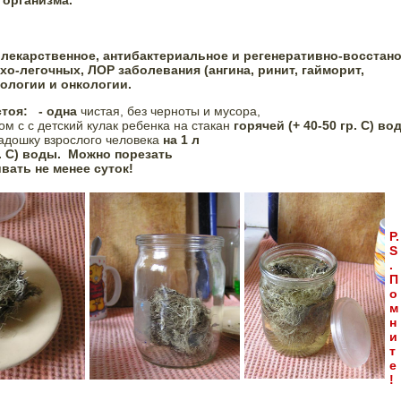
организма. 
к лекарственное, антибактериальное и регенеративно-восстан
о-легочных, ЛОР заболевания (ангина, ринит, гайморит,

ологии и онкологии. 
оя:   
- одна
 чистая, без черноты и мусора,

м с с детский кулак ребенка на стакан 
горячей (+ 40-50 гр. С) во
адошку взрослого человека 
на 1 л

. С) воды.
Можно порезать

вать не менее суток!
P.
S
. 
П
о
м
н
и
т
е
! 