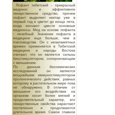
Лофант тибетский - прекрасный
медонос и эффективное
лекарственное средство, причем
лофант выделяет нектар уже в
первый год и цветет до конца лета,
когда кончают цвести основные
медоносы. Мед на основе лофанта
- лечебный. Значение лофанта в
медицине еще больше, чем в
пчеловодстве. Он с незапамятных
времен применяется в Тибетской
медицине и народы Востока
считают, что он является сильны
биостимулятором, соперничающим
с женьшенем.
По данным биохимических
исследований он является
мощнейшим иммуностимулятором
пролонгического действия, равных
которому в растительном мире пока
не обнаружено. В отличие от
женьшеня его воздействие на
организм носит более мягкий и
продолжительный характер, его
лекарственные свойства нарастают
постепенно и продолжаются
длительное время. Самое главное