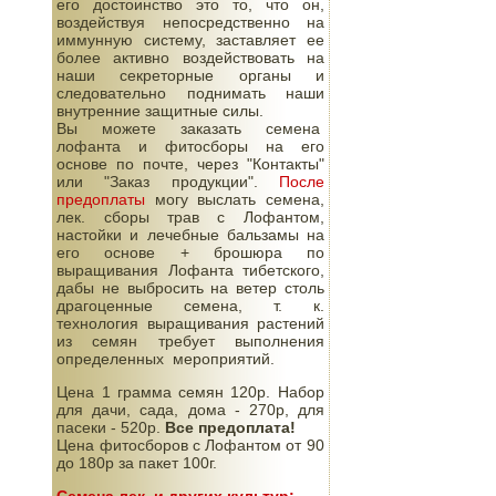
его достоинство это то, что он,
воздействуя непосредственно на
иммунную систему, заставляет ее
более активно воздействовать на
наши секреторные органы и
следовательно поднимать наши
внутренние защитные силы.
Вы можете заказать семена
лофанта и фитосборы на его
основе по почте, через "Контакты"
или "Заказ продукции".
После
предоплаты
могу выслать семена,
лек. сборы трав с Лофантом,
настойки и лечебные бальзамы на
его основе + брошюра по
выращивания Лофанта тибетского,
дабы не выбросить на ветер столь
драгоценные семена, т. к.
технология выращивания растений
из семян требует выполнения
определенных мероприятий.
Цена 1 грамма семян 120р. Набор
для дачи, сада, дома - 270р, для
пасеки - 520р.
Все предоплата!
Цена фитосборов с Лофантом от 90
до 180р за пакет 100г.