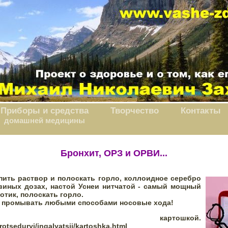
Приборы и средства
Творчество
Контакты
домашней медицины
Бронхит, ОРЗ и ОРВИ...
пить раствор и полоскать горло, коллоидное серебро 
виных дозах, настой Уснеи нитчатой - самый мощный 
тик, полоскать горло.
 промывать любыми способами носовые хода!
яция картошкой. 
rotseduryi/ingalyatsii/kartoshka.html