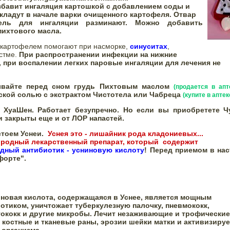
збавит ингаляция картошкой 
с добавлением соды и 

кладут в начале варки очищенного картофеля. Отвар 

фель для ингаляции разминают. Можно добавить 
пихтового масла.
картофелем помогают при насморке, 
синуситах
,

стме. 
При распространении инфекции на нижние 

 при воспалении легких паровые ингаляции для лечения не

ывайте перед сном грудь Пихтовым маслом 
(продается в апт
кой солью с экстрактом Чистотела или Чабреца 
(купите в аптек
 ХуаШен. Работает безупречно. Но если вы приобретете Чу
и закрыты еще и от ЛОР напастей.
стоем Уснеи.
Уснея это 
- лишайник рода кладониевых...

иродный лекарственный препарат, который  содержит

дный антибиотик
- усниновую кислоту
! Перед приемом в нас
форте".
новая кислота, содержащаяся в Уснее, является мощным

тиком, уничтожает туберкулезную палочку, пневмококк,

ококк и другие микробы. Лечит незаживающие и трофические 
 костные и тканевые раны, эрозии шейки матки и активизирует