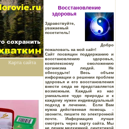
Восстановление
здоровья
Здравствуйте,
уважаемый
посетитель!
Добро
пожаловать на мой сайт!
Сайт посвящен поддержанию и
восстановлению здоровья,
Карта сайта
комплексному омоложению
организма людей.
Не
обессудьте! Весь объем
информации о решении проблем
здоровья и его восстановления
внести сюда не представляется
возможным. Каждый из нас
уникальное чудо природы и к
каждому нужен индивидуальный
подход в лечении. Если Вам
нужна действенная помощь -
звоните, пишите по электронной
почте. Информацию лучше
смотреть через карту сайта. Мы
не лечим медхимией, синтетикой