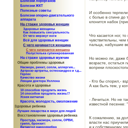
Болезни лорорганов
Болезни ЖКТ
Полезные советы
И особенно терпели
Болезни опорно-двигательного
с болью в спине до 
аппарата
клонится набок (при
На страже здоровья женщин
Здоровье женщины
Как повысить сексуальность
Что касается ног, то
От чего мерзнут ноги
чувствительны, чем
Всё для здоровья женщин
пальца, набухшие в
С чего начинается женщина
С чего начинается женщина
Полустелька супинированная
На страже здоровья мужчин
Но можно ли, даже б
возрасте, остаться 
Общие проблемы здоровья
вопреки плоскостоп
Насморк, ринит, сопли, аллергия...
Артрозо-артриты, остеохандроз и т.д...
Герпес
Качество жизни
- Кто бы спорил,- вз
Лекции доктора Уоллока
А как быть тем, у ко
Красота и здоровье
10 способов продлить жизнь
14 способов продлить жизнь!?
Уснея нитчатая
- Лечиться. Но не так
Красота, молодость, омоложение
известной песенке: "
Здоровье ребенка
Лучшие лекарства в мире для людей
Восстановление здоровья ребенка
К сожалению, за дол
Простуда, насморк, сопли, ОРВИ,
власти нас приучили
грипп, бронхит:
и к собственному зд
Витаргол наносеребро