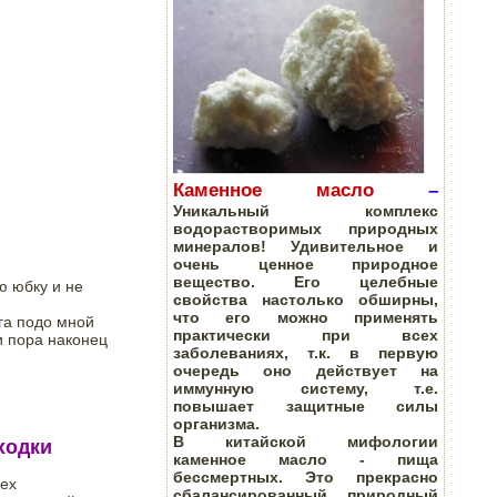
К
аменное масло
–
Уникальный комплекс
водорастворимых природных
минералов! У
дивительное и
очень ценное природное
вещество. Его целебные
 юбку и не 
свойства настолько обширны,
что его можно применять
га подо мной 
практически при всех
и пора наконец 
заболеваниях, т.к. в первую
очередь оно действует на
иммунную систему, т.е.
повышает защитные силы
организма.
В китайской мифологии
ходки
каменное масло - пища
бессмертных. Это прекрасно
ех

сбалансированный природный