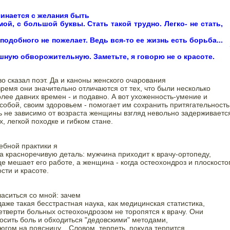
инается с желания быть

ой, с большой буквы. Стать такой трудно. Легко- не стать, 
подобного не пожелает. Beдь вся-то ее жизнь есть борьба... 
ешную обворожительную. Заметьте, я говорю не о красоте. 
о сказал поэт. Да и каноны женского очарования

ремя они значительно отличаются от тех, что были несколько

более давних времен - и подавно. А вот ухоженность-умение и

собой, своим здоровьем - помогает им сохранить притягательность

ь не зависимо от возраста женщины взгляд невольно задерживается
, легкой походке и гибком стане. 
ебной практики я

 красноречивую деталь: мужчина приходит к врачу-ортопеду,

це мешает его работе, а женщина - когда остеохондроз и плоскосто
сти и красоте. 
ласиться со мной: зачем

даже такая бесстрастная наука, как медицинская статистика,

етверти больных остеохондрозом не торопятся к врачу. Они

осить боль и обходиться "дедовскими" методами,

гом на поясницу... Словом, терпеть, покуда терпится. 