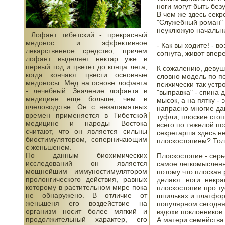
ноги могут быть без
В чем же здесь сек
"Служебный роман" э
неуклюжую начальн
Лофант тибетский - прекрасный
медонос и эффективное
- Как вы ходите! - 
лекарственное средство, причем
согнута, живот впере
лофант выделяет нектар уже в
первый год и цветет до конца лета,
К сожалению, девуш
когда кончают цвести основные
словно модель по по
медоносы. Мед на основе лофанта
психически так устр
- лечебный. Значение лофанта в
"выправка" - спина 
медицине еще больше, чем в
мысок, а на пятку -
пчеловодстве. Он с незапамятных
напрасно многие дам
времен применяется в Тибетской
туфли, плоские стоп
медицине и народы Востока
всего по тяжелой по
считают, что он является сильны
секретарша здесь н
биостимулятором, соперничающим
плоскостопием? Тол
с женьшенем.
По данным биохимических
Плоскостопие - серь
исследований он является
самое легкомысленн
мощнейшим иммуностимулятором
потому что плоская
пролонгического действия, равных
делают ноги некра
которому в растительном мире пока
плоскостопии про ту
не обнаружено. В отличие от
шпильках и платформ
женьшеня его воздействие на
популярном сегодня
организм носит более мягкий и
вздохи поклонников..
продолжительный характер, его
А матери семейства