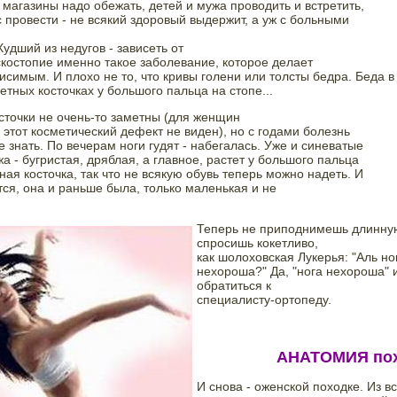
 магазины надо обежать, детей и мужа проводить и встретить,

с провести - не всякий здоровый выдержит, а уж с больными

удший из недугов - зависеть от

скостопие именно такое заболевание, которое делает

исимым. И плохо не то, что кривы голени или толсты бедра. Беда в

етных косточках у большого пальца на стопе...
точки не очень-то заметны (для женщин

 этот косметический дефект не виден), но с годами болезнь

е знать. По вечерам ноги гудят - набегалась. Уже и синеватые

а - бугристая, дряблая, а главное, растет у большого пальца

ая косточка, так что не всякую обувь теперь можно надеть. И

ся, она и раньше была, только маленькая и не

Теперь не приподнимешь длинную
спросишь кокетливо,

как шолоховская Лукерья: "Аль но
нехороша?" Да, "нога нехороша" 
обратиться к

специалисту-ортопеду.
АНАТОМИЯ по
И снова - оженской походке. Из вс