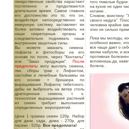
лекарственные свойства нарастают
того тяжелые будни:
постепенно и продолжаются
на кухне не один ча
длительное время. Самое главное
ногами...  
его достоинство это то, что он,
Словом, воистину: "Х
воздействуя непосредственно на
своего недуга". Пло
иммунную систему, заставляет ее
человека крайне зав
более активно воздействовать на
этих не сильно прим
наши секреторные органы и
Пока мы молоды, кос
следовательно поднимать наши
особенно важно, что
внутренние защитные силы.
все чаще дает о себ
Вы можете заказать семена
жилки набухли, и кож
лофанта и фитосборы на его
противная болезненн
основе по почте, через "Контакты"
вспомнишь:да, кажет
или "Заказ продукции".
После
болела...
предоплаты
могу выслать семена,
лек. сборы трав с Лофантом,
настойки и лечебные бальзамы на
его основе + брошюра по
выращивания Лофанта тибетского,
дабы не выбросить на ветер столь
драгоценные семена, т. к.
технология выращивания растений
из семян требует выполнения
определенных мероприятий.
Цена 1 грамма семян 120р. Набор
для дачи, сада, дома - 270р, для
пасеки - 520р.
Все предоплата!