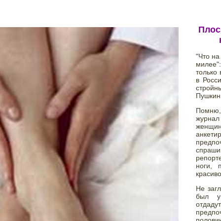
Плос
"Что на 
милее"
только 
в Росс
стройны
Пушкин
Помню,
журна
женщин
анкетир
пред
спраши
репор
ноги, 
красиво
Не загл
был у
отдадут

предп
половин