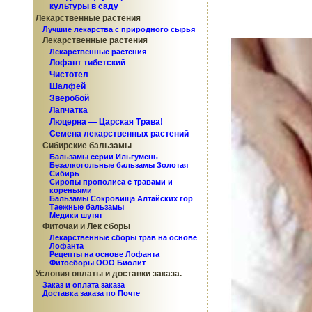
культуры в саду
Лекарственные растения
Лучшие лекарства с природного сырья
Лекарственные растения
Лекарственные растения
Лофант тибетский
Чистотел
Шалфей
Зверобой
Лапчатка
Люцерна — Царская Трава!
Семена лекарственных растений
Сибирские бальзамы
Бальзамы серии Ильгумень
Безалкогольные бальзамы Золотая
Сибирь
Сиропы прополиса с травами и
кореньями
Бальзамы Сокровища Алтайских гор
Таежные бальзамы
Медики шутят
Фиточаи и Лек сборы
Лекарственные сборы трав на основе
Лофанта
Рецепты на основе Лофанта
Фитосборы ООО Биолит
Условия оплаты и доставки заказа.
Заказ и оплата заказа
Доставка заказа по Почте