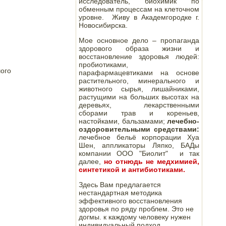
исследователь, биохимик по
обменным процессам на клеточном
уровне. Живу в Академгородке г.
Новосибирска.
Мое основное дело – пропаганда
здорового образа жизни и
восстановление здоровья людей:
пробиотиками,
ого

парафармацевтиками на основе
растительного, минерального и
животного сырья, лишайниками,
растущими на больших высотах на
деревьях, лекарственными
сборами трав и кореньев,
настойками, бальзамами;
лечебно-
оздоровительными средствами:
лечебное бельё корпорации Хуа
Шен, аппликаторы Ляпко, БАДы
компании ООО "Биолит" и так
далее,
но отнюдь не медхимией,
синтетикой и антибиотиками.
Здесь Вам предлагается
нестандартная методика
эффективного восстановления
здоровья по ряду проблем. Это не
догмы. к каждому человеку нужен
индивидуальный подход.