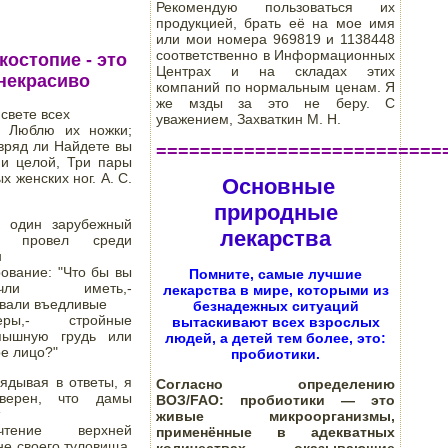
Рекомендую пользоваться их
продукцией, брать её на мое имя
или мои номера 969819 и 1138448
соответственно в Информационных
костопие - это 
Центрах и на складах этих
некрасиво
компаний по нормальным ценам. Я
же мзды за это не беру. С
свете всех

уважением, Захваткин М. Н.
: Люблю их ножки; 
вряд ли Найдете вы 
==========================
ии целой, Три пары 
х женских ног. А. С. 
Основные
природные
 один зарубежный 
лекарства
л провел среди 


ование: "Что бы вы 
Помните, самые лучшие
почли иметь,- 
лекарства в мире, которыми из
вали въедливые

безнадежных ситуаций
теры,- стройные 
вытаскивают всех взрослых
пышную грудь или 
людей, а детей тем более, это:
е лицо?" 
пробиотики.
ядывая в ответы, я 
Согласно определению
верен, что дамы 
ВОЗ/FAO:
пробиотики — это
живые микроорганизмы,
очтение верхней 
применённые в адекватных
е своего туловища. 