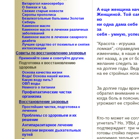
Витарогол наносеребро
О банках и т.д.
А еще женщина нач
Свежие старые новости
Женщиной. Той сам
Сиропы прополиса
Безалкогольные бальзамы Золотая
но

Сибирь
ни одна дама себе 
Каменное масло
за

Каменное масло в лечении различных
заболеваний
себя - умную, усп
Каменное масло в лечении сахарного
диабета
"Красота - игрушка

Лучшее средство от похмелья и снятия
ломкая",-справедлив
интоксикации
изменчивы, в наше в
Советы по восстановлению здоровья
лет назад, а уж от 
Применяйте сами и советуйте другим.
желание следить за 
Подготовка к восстановлению
здоровья
на долгие годы. Вед
Основа качества жизни
на ее стройных ногах
Вода! Основа нашей жизни.
Какую воду пить?
ОВП воды
Немного о питании
За долгие годы врач
Профилактические чистки
обратил внимание на
организма
когда боль в поясни
Восстановление здоровья
угрожают ее стройно
Простейшие чистки, подготовка к
лечению
Проблемы со здоровьем и их
Кто-то может не сог
решение
угнетать? Но, УВЫ, 
Антипаразитарное лечение
подтверждает: три ч
Болезни верхних дыхательных
готовы стойко перен
путей
например теплые утю