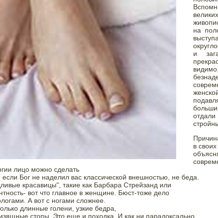
Вспомн
великих
живопис
на пол
выступ
округло
и зага
прекр
видимо,
безна
соврем
женс
подавл
больши
отдал
стройн
Причина
в своих
объяс
совре
гии лицо можно сделать

 если Бог не наделил вас классической внешностью, не беда.

ливые красавицы", такие как Барбара Стрейзанд или

нтность- вот что главное в женщине. Бюст-тоже дело

огами. А вот с ногами сложнее.  
только длинные голени, узкие бедра,

изящные стопы. Это еще и походка. И как ни парадоксально,
