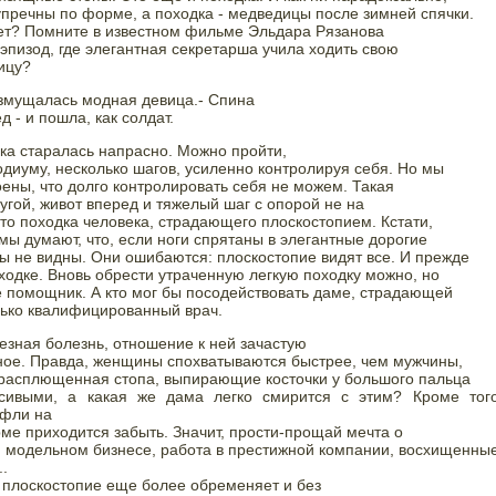
упречны по форме, а походка - медведицы после зимней спячки.

рет? Помните в известном фильме Эльдара Рязанова

пизод, где элегантная секретарша учила ходить свою

ицу?
возмущалась модная девица.- Спина

д - и пошла, как солдат.
ка старалась напрасно. Можно пройти,

диуму, несколько шагов, усиленно контролируя себя. Но мы

оены, что долго контролировать себя не можем. Такая

дугой, живот вперед и тяжелый шаг с опорой не на

 это походка человека, страдающего плоскостопием. Кстати,

ы думают, что, если ноги спрятаны в элегантные дорогие

ы не видны. Они ошибаются: плоскостопие видят все. И прежде

ходке. Вновь обрести утраченную легкую походку можно, но

е помощник. А кто мог бы посодействовать даме, страдающей

ько квалифицированный врач.
езная болезнь, отношение к ней зачастую

ое. Правда, женщины спохватываются быстрее, чем мужчины,

 расплющенная стопа, выпирающие косточки у большого пальца

сивыми, а какая же дама легко смирится с этим? Кроме тог
фли на

е приходится забыть. Значит, прости-прощай мечта о

 модельном бизнесе, работа в престижной компании, восхищенные
.  
 плоскостопие еще более обременяет и без
