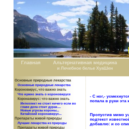
Главная
Альтернативная медицина
и Лечебное белье ХуаШен
Основные природные лекарства
Основные природные лекарства
Короновирус, что важно знать
Что нужно знать о короновирусе
- С ног,- усмехнут
Коронавирус: что важно знать
попала в руки эта к
Интеллект не стоит ничего если во
главе дела стоит дурак....
Новые угрозы короны...
Китайский коронавирус...
Пропустив мимо уш
Препараты живой природы
подтекст известно
Лучшие лекарства из природы
добавлю: и со спи
Препараты живой природы