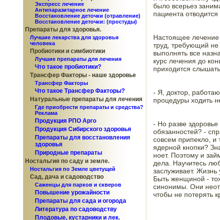
Экспресс лечение
было всерьез занима
Антипаразитарное лечение
пациента отводится
Восстановление деточки (отравление)
Восстановление деточки: (простуды)
Препараты для здоровья.
Настоящее лечение 
Лучшие лекарства для здоровья
человека
труд, требующий не 
Пробиотики и симбиотики
выполнять все назна
Лучшие препараты для лечения
курс лечения до кон
Что такое пробиотики?
приходится слышать
Трансфер Факторы - наше здоровье
Трансфер Факторы
Что такое Трансфер Факторы?
- Я, доктор, работаю
Натуральные препараты для лечения
процедуры ходить не
Где приобрести препараты и средства?
Реклама
Продукция РПО Арго
- Но разве здоровье
Продукция Сибирского здоровья
обязанностей? - спр
Препараты для восстановления
совсем припекло, и 
здоровья
ядерной кнопки? Зна
Природные препараты
ноет. Поэтому и за
Ностальгия по саду и земле.
дела. Научитесь люб
Ностальгия по Земле цветущей
заслуживает. Жизнь 
Сад, дача и садоводство
Быть женщиной - тож
Саженцы для парков и скверов
синонимы. Они неотд
Повышение урожайности
чтобы не потерять кр
Препараты для сада и огорода
Литература по садоводству
Плодовые, кустарники и лек.