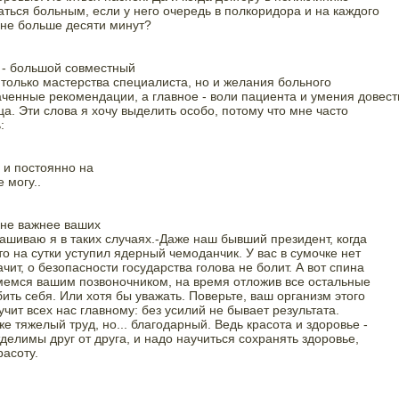
ться больным, если у него очередь в полкоридора и на каждого

 не больше десяти минут? 
- большой совместный

только мастерства специалиста, но и желания больного

ченные рекомендации, а главное - воли пациента и умения довести
ца. Эти слова я хочу выделить особо, потому что мне часто

: 
 и постоянно на

 могу.. 
 не важнее ваших

ашиваю я в таких случаях.-Даже наш бывший президент, когда

то на сутки уступил ядерный чемоданчик. У вас в сумочке нет

чит, о безопасности государства голова не болит. А вот спина

ймемся вашим позвоночником, на время отложив все остальные

ить себя. Или хотя бы уважать. Поверьте, ваш организм этого

учит всех нас главному: без усилий не бывает результата.

е тяжелый труд, но... благодарный. Ведь красота и здоровье -

елимы друг от друга, и надо научиться сохранять здоровье,

асоту. 