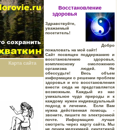
Восстановление
здоровья
Здравствуйте,
уважаемый
посетитель!
Добро
пожаловать на мой сайт!
Сайт посвящен поддержанию и
восстановлению здоровья,
Карта сайта
комплексному омоложению
организма людей.
Не
обессудьте! Весь объем
информации о решении проблем
здоровья и его восстановления
внести сюда не представляется
возможным. Каждый из нас
уникальное чудо природы и к
каждому нужен индивидуальный
подход в лечении. Если Вам
нужна действенная помощь -
звоните, пишите по электронной
почте. Информацию лучше
смотреть через карту сайта. Мы
не лечим медхимией, синтетикой