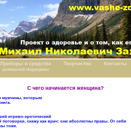
Приборы и средства
Творчество
Контакты
домашней медицины
 С чего начинается женщина? 
ся мужчины, которым

нига. 
ей игриво-эротический

й поговорки, скажу как врач: они абсолютны правы. От себя

ны тоже. 