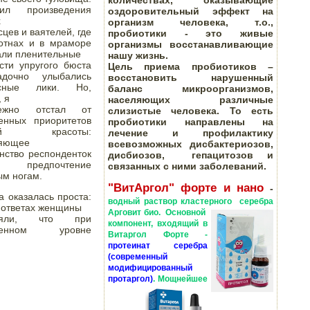
количествах, оказывающие
ил произведения 
оздоровительный эффект на


организм человека, т.о.,
цев и ваятелей, где 
пробиотики - это живые
отнах и в мраморе 
организмы восстанавливающие
али пленительные

нашу жизнь.
сти упругого бюста 
Цель приема пробиотиков –
дочно улыбались 
восстановить нарушенный
асные лики. Но, 
баланс микроорганизмов,
 я

населяющих различные
дежно отстал от 
слизистые человека. То есть
енных приоритетов 
пробиотики направлены на
кой красоты: 
лечение и профилактику
яющее

всевозможных дисбактериозов,
нство респонденток 
дисбиозов, гепацитозов и
и предпочтение 
связанных с ними заболеваний.
ым ногам.
"ВитАргол
" форте и нано
-
 оказалась проста: 
водный раствор
кластерного
с
е
ребра
 ответах женщины

Арговит био.
Основной
няли, что при 
компонент, входящий в
менном уровне 
Витаргол Форте -
протеинат серебра
(современный
модифицированный
протаргол)
.
Мощнейшее