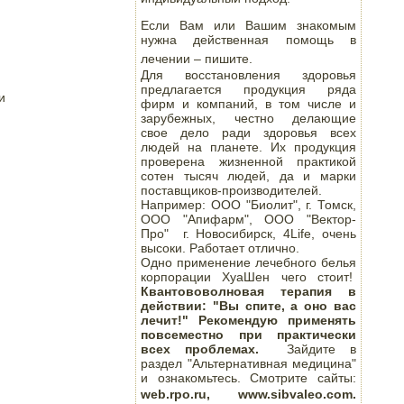
Если Вам или Вашим знакомым
нужна действенная помощь в
лечении – пишите.
Для восстановления здоровья
предлагается продукция ряда


фирм и компаний, в том числе и
зарубежных, честно делающие
свое дело ради здоровья всех
людей на планете. Их продукция
проверена жизненной практикой
сотен тысяч людей, да и марки
поставщиков-производителей.
Например: ООО "Биолит", г. Томск,
ООО "Апифарм", ООО "Вектор-
Про" г. Новосибирск, 4Life, очень
высоки. Работает отлично.
Одно применение лечебного белья
корпорации ХуаШен чего стоит!
Квантововолновая терапия в
действии: "Вы спите, а оно вас
лечит!" Рекомендую применять
повсеместно при практически
всех проблемах.
Зайдите в
раздел "Альтернативная медицина"
и ознакомьтесь. Смотрите сайты:
web.rpo.ru, www.sibvaleo.com.