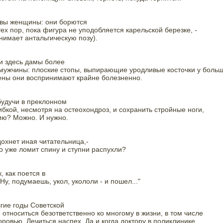
вы женщины: они борются

тех пор, пока фигура не уподобляется карельской березке, -

нимает антальгическую позу). 
 и здесь дамы более

 мужчины: плоские стопы, выпирающие уродливые косточки у больш
ены они воспринимают крайне болезненно. 
удучи в преклонном

гибкой, несмотря на остеохондроз, и сохранить стройные ноги,

ию? Можно. И нужно. 
дохнет иная читательница,-

го уже ломит спину и ступни распухли? 
, как поется в

Ну, подумаешь, укол, укололи - и пошел..." 
гие годы Советской

 относиться безответственно ко многому в жизни, в том числе

оровью. Лечиться наспех. Да и когда доктору в поликлинике
