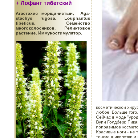
+ Лофант тибетский
Агастахис морщинистый, Aga-
stachys rugosa, Louphantus
tibeticus. Семейство
многоколосников. Реликтовое
растение. Иммуностимулятор.
косметической хирур
любое. Больше того,
Сейчас в моде "урод
Вупи Голдберг. Пика
поправимое косметол
Красивые ноги - не 
тонкие щиколотки и 