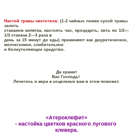
Настой травы чистотела:
 (1-2 чайных ложки сухой травы 
залить

стаканом кипятка, настоять час, процедить, пить по 1/2—
1/3 стакана 2—3 раза в

день за 15 минут до еды) применяют как диуретическое, 
желчегонное, слабительное

и болеутоляющее средство. 
Да хранит

Вас Господь! 
Лечитесь и 
вера в исцеление 
вам в этом поможет.
«Атероклефит»

- настойка цветков красного лугового 
клевера.