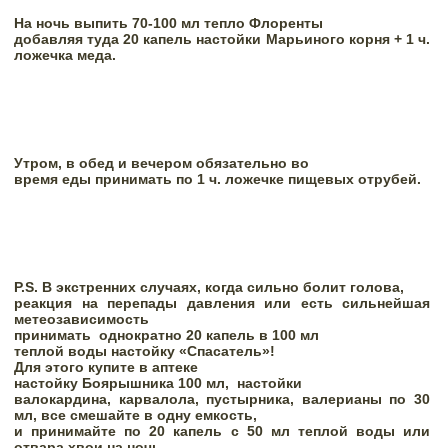
На ночь выпить 70-100 мл тепло Флоренты

добавляя туда 20 капель настойки Марьиного корня + 1 ч. 
ложечка меда. 
Утром, в обед и вечером обязательно во

время еды принимать по 1 ч. ложечке пищевых отрубей.
P
.
S
. В экстренних случаях, когда сильно болит голова,

реакция на перепады давления или есть сильнейшая 
метеозависимость

принимать
однократно 20 капель в 100 мл

теплой воды настойку «Спасатель»! 
Для этого 
купите в аптеке

настойку Боярышника 100 мл,
настойки

валокардина, карвалола, пустырника, валерианы по 30 
мл, все смешайте в одну емкость,

и принимайте по 20 капель с 50 мл теплой воды или 
отвара хвои на ночь.