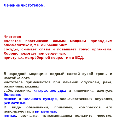
Лечение чистотелом. 
Чистотел

является практически самым мощным природным 
спазмалитиком, т.е. он расширяет

сосуды, снимает спазм и повышает тонус организма. 
Хорошо помогает при сердечных

приступах, межрёберной невралгии и ВСД.
В народной медицине водный настой сухой травы и 
настойка сока

чистотела применяются при лечении опухолей, рака, 
различных кожных

заболеваниях, 
катарах желудка
 и кишечника, желтухе, 
болезнях

печени
 и 
желчного пузыря
, злокачественных опухолях, 
ревматизме
.

В виде обмываний, примочек, компрессов его 
используют при 
пигментных

пятнах
, волчанке, трихомонадном кольпите, чесотке, 