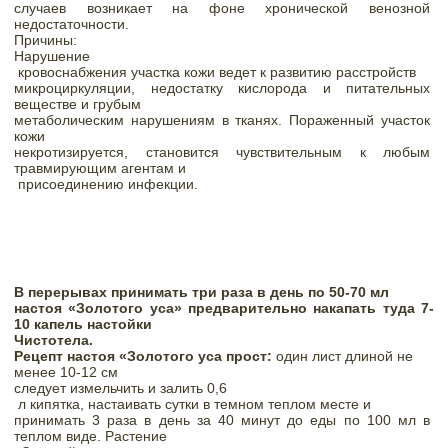
случаев возникает на фоне хронической венозной 
недостаточности.  
Причины:  
Нарушение

 кровоснабжения участка кожи ведет к развитию расстройств 

микроциркуляции, недостатку кислорода и питательных 
веществе и грубым 

метаболическим нарушениям в тканях. Пораженный участок 
кожи 

некротизируется, становится чувствительным к любым 
травмирующим агентам и

 присоединению инфекции.
В перерывах принимать три раза в день по 50-70 мл

настоя «Золотого уса» предварительно накапать туда 7-
10 капель настойки

Чистотела
.  
Рецепт настоя «Золотого уса прост:
 один лист длиной не

менее 10-12 см

следует измельчить и залить 0,6

 л кипятка, настаивать сутки в темном теплом месте и

принимать 3 раза в день за 40 минут до еды по 100 мл в 
теплом виде. Растение
