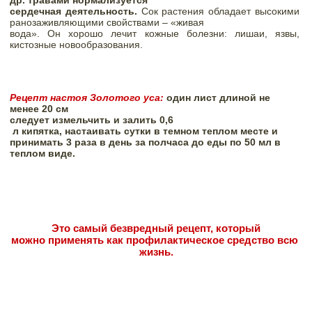
др. травами нормализуется

сердечная деятельность. 
Сок растения обладает высокими 
ранозаживляющими свойствами – «живая

вода». Он хорошо лечит кожные болезни: лишаи, язвы, 
кистозные новообразования. 
Рецепт настоя Золотого уса:
 один лист длиной не

менее 20 см

следует измельчить и залить 0,6

 л кипятка, настаивать сутки в темном теплом месте и

принимать 3 раза в день за полчаса до еды по 50 мл в 
теплом виде.
Это самый безвредный рецепт, который

можно применять как профилактическое средство всю 
жизнь.