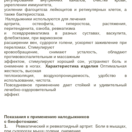
регулировании внутренних каналов, очистке крови, 
укреплении иммунитета,

усилении фагоцитоза лейкоцитов и ретикулярных клеток, а 
также бактериостаза.  
 Налодыжники используются для лечения

артрита, остеофита, гиперостоза, растяжения, 
перитенденита, озноба, ревматизма

и псевдоревматизма в разных суставах, васкулита, 
флебэктазии, при варикозном

расширении вен, судороги голени, ускоряют заживление при 
переломах. Стимулируют

кровообращение, снимают усталость, обладают 
противовоспалительным и массажным

эффектом, стимулируют хороший сон, устраняют боль и 
онемение в ногах. 
Характеристика изделия 
Оптимальная 
жесткость, высокая

теплоизоляция, воздухопроницаемость, удобство в 
использовании, чистота.

Повседневное применение дает стойкий и удивительный 
лечебно-оздоровительный

эффект.
Показания к применению налодыжников

с биофотонами: 
1.
Ревматический и ревматоидный артрит.
Боли в мышцах, 
при судорогах мышц голени, онемение
