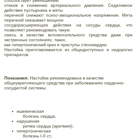
способствует уменьшению

отеков и снижению артериального давления. Седативное 
действие пустырника и мяты

перечной снижают психо-эмоциональное напряжение. Мята 
перечной оказывает мощное

сосудорасширяющее действие на сосуды сердца, что 
позволяет рекомендовать такую

смесь в качестве вспомогательного средства даже при 
экстренных состояниях, таких,

как гипертонический криз и приступы стенокардии. 
Настойка приготавливается из общедоступных и недорогих 
препаратов.
Показания: 
Настойка рекомендована в качестве

общеукрепляющего средства при заболеваниях сердечно-
сосудистой системы:
ишемическая

     болезнь сердца; 
нарушения

     ритма сердца (аритмия); 
гипертоническая

     болезнь I-II ст.; 