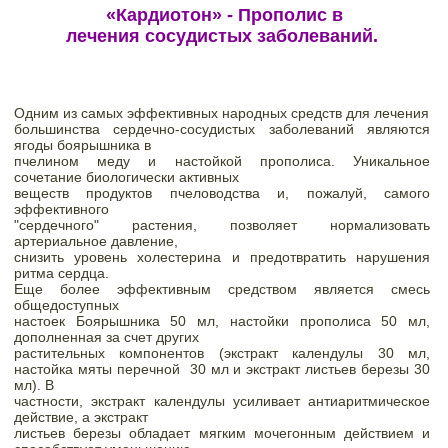
«Кардиотон» - Прополис в

лечения сосудистых заболеваний. 
Одним из самых эффективных народных средств для лечения

большинства сердечно-сосудистых заболеваний являются 
ягоды боярышника в

пчелином меду и настойкой прополиса. Уникальное 
веществ продуктов пчеловодства и, пожалуй, самого 
эффективного

"сердечного" растения, позволяет нормализовать 
артериальное давление,

снизить уровень холестерина и предотвратить нарушения 
ритма сердца. 
Еще более эффективным средством является смесь 
общедоступных

настоек Боярышника 50 мл, настойки прополиса 50 мл, 
дополненная за счет других

растительных компонентов (экстракт календулы 30 мл, 
настойка мяты перечной
30 мл и экстракт листьев березы 30 
мл). В

частности, экстракт календулы усиливает антиаритмическое 
действие, а экстракт

листьев березы обладает мягким мочегонным действием и 