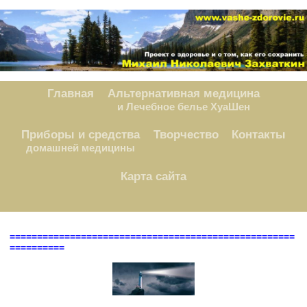
Главная
Альтернативная медицина
и Лечебное белье ХуаШен
Приборы и средства
Творчество
Контакты
домашней медицины
Карта сайта
====================================================
==========