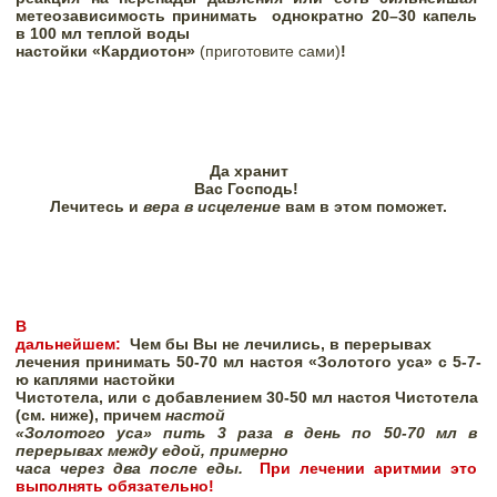
метеозависимость принимать
однократно 20–30 капель 
в 100 мл теплой воды

настойки «Кардиотон» 
(приготовите сами)
!
Да хранит

Вас Господь! 
Лечитесь и 
вера в исцеление 
вам в этом поможет.
В

дальнейшем:  
Чем бы Вы не лечились, в перерывах

лечения принимать 50-70 мл настоя «Золотого уса» с 5-7-
ю каплями настойки

Чистотела, или 
с добавлением 30-50 мл настоя Чистотела

(см. ниже), 
причем 
настой

«Золотого уса» пить 3 раза в день по 50-70 мл в 
перерывах между едой, примерно

часа через два после еды.
При лечении аритмии это 
выполнять обязательно! 