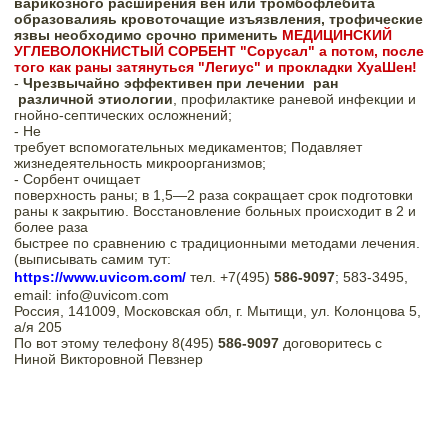
варикозного расширения вен или тромбофлебита 
образовалияь кровоточащие изъязвления, трофические 
язвы необходимо срочно применить 
МЕДИЦИНСКИЙ 
УГЛЕВОЛОКНИСТЫЙ СОРБЕНТ "Сорусал" а потом, после 
того как раны затянуться "Легиус" и прокладки ХуаШен!    
- 
Чрезвычайно эффективен при лечении  ран
 различной этиологии
, профилактике раневой инфекции и 

гнойно-септических осложнений;  
- Не

требует вспомогательных медикаментов
;
 Подавляет

жизнедеятельность микроорганизмов;
- 
Сорбент очищает

поверхность раны; в 1,5—2 раза сокращает срок подготовки 
раны к закрытию. 
Восстановление больных происходит в 2 и 
более раза

быстрее по сравнению с традиционными методами лечения
. 
(выписывать самим тут:   
https://www.uvicom.com/ 
тел. +7(495) 
586-9097
; 583-3495, 
email: info@uvicom.com  
Россия, 141009, Московская обл, г. Мытищи, ул. Колонцова 5,

а/я 205  
По вот этому телефону 8(495) 
586-9097 
договоритесь с

Ниной Викторовной Певзнер