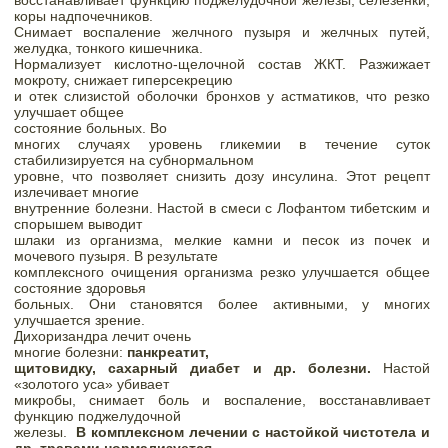
восстанавливает функцию поджелудочной железы, селезенки, 
коры надпочечников.

Снимает воспаление желчного пузыря и желчных путей, 
желудка, тонкого кишечника.

Нормализует кислотно-щелочной состав ЖКТ. Разжижает 
мокроту, снижает гиперсекрецию

и отек слизистой оболочки бронхов у астматиков, что резко 
улучшает общее

состояние больных. 
Во

многих случаях уровень гликемии в течение суток 
стабилизируется на субнормальном

уровне, что позволяет снизить дозу инсулина. Этот рецепт 
излечивает многие

внутренние болезни. Настой в смеси с Лофантом тибетским и 
спорышем выводит

шлаки из организма, мелкие камни и песок из почек и 
мочевого пузыря. В результате

комплексного очищения организма резко улучшается общее 
состояние здоровья

больных. Они становятся более активными, у многих 
улучшается зрение. 
Дихоризандра лечит очень

многие болезни: 
п
анкреатит,

щитовидку, сахарный диабет и др. болезни. 
Настой 
«золотого уса» убивает

микробы, снимает боль и воспаление, восстанавливает 
функцию поджелудочной

железы.
В комплексном лечении с настойкой чистотела и 