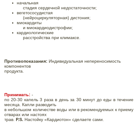
начальная

     стадия сердечной недостаточности; 
вегетососудистая

     (нейроциркуляторная) дистония; 
миокардиты

     и миокардиодистрофии; 
кардиологические

     расстройства при климаксе.
Противопоказания: 
Индивидуальная непереносимость 
компонентов

продукта.
Принимать:
-

по 20-30 капель 3 раза в день за 30 минут до еды в течение 
месяца. Капли разводить

в небольшом количестве воды или в рекомендуемых к приему 
отварах или настоях

трав. 
P
.
S
. 
Настойку «Кардиотон» сделаете сами.