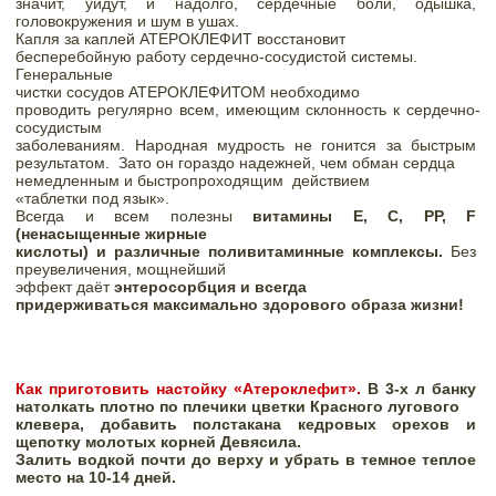
значит, уйдут, и надолго, сердечные боли, одышка, 
головокружения и шум в ушах.

Капля за каплей 
АТЕРОКЛЕФИТ 
восстановит

бесперебойную работу сердечно-сосудистой системы. 
Генеральные

чистки сосудов 
АТЕРОКЛЕФИТОМ 
необходимо

проводить регулярно всем, имеющим склонность к сердечно-
сосудистым

заболеваниям. Народная мудрость не гонится за быстрым 
результатом. 
Зато он гораздо надежней, чем обман сердца

немедленным и быстропроходящим
действием

«таблетки под язык». 
Всегда и всем полезны 
витамины Е, С, РР, F 
(ненасыщенные жирные

кислоты) и различные поливитаминные комплексы.
 Без 
преувеличения, мощнейший

эффект даёт 
энтеросорбция и всегда

придерживаться максимально здорового образа жизни!
Как приготовить настойку «Атероклефит». 
В 3-х л банку 
натолкать плотно по плечики цветки Красного лугового

клевера, добавить полстакана кедровых орехов и 
щепотку молотых корней Девясила.

Залить водкой почти до верху и убрать в темное теплое 
место на 10-14 дней.