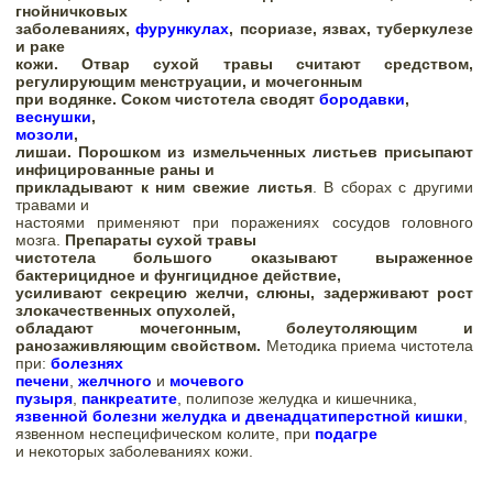
гнойничковых

заболеваниях, 
фурункулах
, псориазе, язвах, туберкулезе 
и раке

кожи. Отвар сухой травы считают средством, 
регулирующим менструации, и мочегонным

при водянке. Соком чистотела сводят 
бородавки
веснушки
мозоли
,

лишаи. Порошком из измельченных листьев присыпают 
инфицированные раны и

прикладывают к ним свежие листья
. В сборах с другими 
травами и

настоями применяют при поражениях сосудов головного 
мозга. 
Препараты сухой травы

чистотела большого оказывают выраженное 
бактерицидное и фунгицидное действие,

усиливают секрецию желчи, слюны, задерживают рост 
злокачественных опухолей,

обладают мочегонным, болеутоляющим и 
ранозаживляющим свойством. 
Методика приема чистотела 
при:
болезнях

печени
, 
желчного
 и 
мочевого

пузыря
, 
панкреатите
язвенной болезни желудка и двенадцатиперстной кишки
,

язвенном неспецифическом колите, при 
подагре
и некоторых заболеваниях кожи
. 