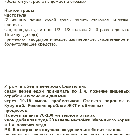
«Золотой ус», растет в домах на окошках.   
Настой травы

чистотела
(2 чайных ложки сухой травы залить стаканом кипятка, 
настоять

час, процедить, пить по 1/2—1/3 стакана 2—3 раза в день за 
15 минут до еды)

применяют как диуретическое, желчегонное, слабительное и 
Утром, в обед и вечером обязательно

сразу перед едой принимать по 1 ч. ложечке пищевых 
отрубей и в течении дня мин

через 10-15 смесь пробиотиков Стелкор порошок с 
Курунгой.  Решение проблем ЖКТ и обменных

процессов.  
На ночь выпить 70-100 мл теплого отвара

хвои добавляя туда 20 капель настойки Марьиного корня 
и 1 ч. ложечку меда.  
P
.
S
. В экстренних случаях, когда сильно болит голова,

реакция на перепады давления или есть сильнейшая 