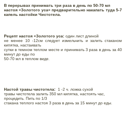
В перерывах принимать три раза в день по 50-70 мл

настоя «Золотого уса» предварительно накапать туда 5-7 
капель настойки Чистотела.
Рецепт настоя «Золотого уса:
 один лист длиной

не менее 10 -12см следует измельчить и залить стаканом 
кипятка, настаивать

сутки в темном теплом месте и принимать 3 раза в день за 40 
минут до еды по

50-70 мл в теплом виде. 
Настой травы чистотела
:
1 -2 ч. ложка сухой

травы чистотела залить 350 мл кипятка, настоять час, 
процедить. Пить по 1/3

стакана теплого настоя 3 раза в день за 15 минут до еды.