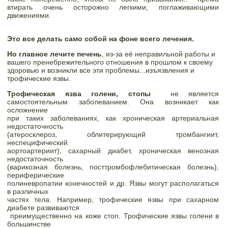
втирать очень осторожно легкими, поглаживающими 
движениями. 
Это все делать само собой на фоне всего лечения.
Но главное лечите печень
, из-за её неправильной работы и 
вашего пренебрежительного отношения в прошлом к своему 
здоровью и возникли все эти проблемы...изъязвления и 
трофические язвы.
Трофическая язва голени, стопы 
 не является 
самостоятельным заболеванием. Она возникает как 
осложнение 

при таких заболеваниях, как хроническая артериальная 
недостаточность 

(атеросклероз, облитерирующий тромбангиит, 
неспецифический 

аортоартериит), сахарный диабет, хроническая венозная 
недостаточность 

(варикозная болезнь, посттромбофлебитическая болезнь), 
периферические 

полиневропатии конечностей и др. Язвы могут располагаться 
в различных 

частях тела. Например, трофические язвы при сахарном 
диабете развиваются

 преимущественно на коже стоп. Трофические язвы голени в 
большинстве 
