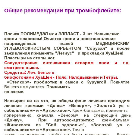
Общие рекомендации при тромбофлебите
:
Пленка ПОЛИМЕДЭЛ или ЭЛПЛАСТ - 3 шт. Насыщение

крови гепарином! Очистка крови и восстановление

поврежденных тканей МЕДИЦИНСКИМ 
УГЛЕВОЛОКНИСТЫМ СОРБЕНТОМ "Сорусал" и после 
заживления применять "Легиус"   и прокладки ХуаШен!
Пластыри на стопы ног.   
Сосудотерапия интенсивная отваром хвои и т.д. 
смотрите выше.  
Средства: Леч. белье 
с

биофотонами 
ХуаШен - Пояс, Налодыжники и Гетры. 
«Стелкор»- пробиотик в смеси с Курунгой
. Поднятие 
Вашего иммунитета. 
Принимать

по схеме.
Невзирая ни на что, на общем фоне лечения проводим 
лечение кремами «Донна» «Венорм», «Золотой ус с 
сабельником» и «Артро-хвоя». 
Крем-бальзамы, применять

попеременно, сначала «
Венорм
»,
 на следующий день 
«Донну».  
При артрозо-артритах: 
крем-бальзам
«Живокост» из "Сиб здоровья", «Золотой ус с 
сабельником» и «Артро-хвоя». 
Точно

также попеременно, чтобы не было привыкания..  
Крема 