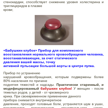
стенокардии, способствует снижению уровня
 холестерина и 
триглицеридов в плазме

крови;
«Бабушкин клубок» Прибор для комплексного

восстановления нормального кровообращения человека, 
восстанавливающие, за счет статического

давления вашей массы, точку

активной пульсации большой аорты в центре пупка.
Прибор по устранению

нарушений кровообращения, которым подвержены более 
80% населения по причине

поднятия тяжестей и надсады. 
Практически старинный, и 
модифицированный 
бабушкин клубок! 
У женщин - после 
тяжелых родов, у детей - от чрезмерного

крика. При своевременном применении данного

прибора снимается внутричерепное

давление, проходят головные боли, устраняется шум в ушах, 
регулируется периодичность менструального цикла. 