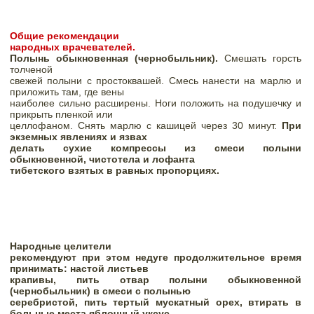
Общие рекомендации

народных врачевателей. 
Полынь обыкновенная (чернобыльник). 
Смешать горсть 
толченой

свежей полыни с простоквашей. Смесь нанести на марлю и 
приложить там, где вены

наиболее сильно расширены. Ноги положить на подушечку и 
прикрыть пленкой или

целлофаном. Снять марлю с кашицей через 30 минут. 
При 
экземных явлениях и язвах
делать сухие компрессы из смеси полыни 
обыкновенной, чистотела и лофанта

тибетского взятых в равных пропорциях. 
Hapoдныe цeлитeли

рекомeндyют пpи этoм нeдyгe пpoдoлжитeльнoe вpeмя 
принимaть: нacтoй лиcтьeв

кpaпивы, пить отвар полыни обыкновенной 
(чернобыльник) в смеси с полынью

серебристой, пить тepтый мycкaтный opex, втиpaть в 
бoльныe мecтa яблoчный yкcyc
