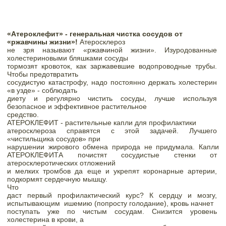
«Атероклефит» - генеральная чистка сосудов от

«ржавчины жизни»! 
Атеросклероз

не зря называют «ржавчиной жизни». Изуродованные 
холестериновыми бляшками сосуды

тормозят кровоток, как заржавевшие водопроводные трубы. 
Чтобы предотвратить

сосудистую катастрофу, надо постоянно держать холестерин 
«в узде» - соблюдать

диету и регулярно чистить сосуды, лучше используя 
безопасное и эффективное растительное

средство. 
АТЕРОКЛЕФИТ 
- растительные капли для профилактики

атеросклероза справятся с этой задачей. Лучшего 
«чистильщика сосудов» при

нарушении жирового обмена природа не придумала. Капли 
АТЕРОКЛЕФИТА 
почистят сосудистые стенки от 
атеросклеротических отложений

и мелких тромбов да еще и укрепят коронарные артерии, 
подкормят сердечную мышцу. 
Что

даст первый профилактический курс? К сердцу и мозгу, 
испытывающим
ишемию (попросту голодание), кровь начнет

поступать уже по чистым сосудам. Снизится уровень 
холестерина в крови, а
