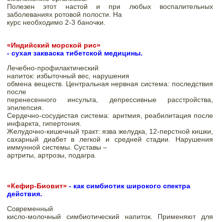
Полезен этот настой и при любых воспалительных 
заболеваниях ротовой полости. На

курс необходимо 2-3 баночки.
«Индийский морской рис»
- сухая закваска тибетской медицины. 
Лечебно-профилактический

напиток: избыточный вес, нарушения

обмена веществ. Центральная нервная система: последствия 
после

перенесенного инсульта, депрессивные расстройства, 
эпилепсия.

Сердечно-сосудистая система: аритмия, реабилитация после 
инфаркта, гипертония.

Желудочно-кишечный тракт: язва желудка, 12-перстной кишки, 
сахарный диабет в легкой и средней стадии. Нарушения 
иммунной системы. Суставы –

артриты, артрозы, подагра. 
«Кефир-Биовит»
 - как симбиотик широкого спектра 
действия.
Современный

кисло-молочный симбиотический напиток. Применяют для 