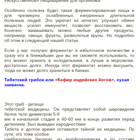
«искусственное» пищеварение для организма. 
Особенно полезна будет такая ферментированная пища и 
для чрезмерно ослабленных, изнуренных длительной 
болезнью людей. Это укрепит их аппетит, улучшит обмен 
веществ, усилит иммунитет, позволит восстановить вес. 
Конечно, заквашивать можно любые другие продукты, 
например, овощи, фрукты, размолотые крупы. Но подробно 
об этом в следующей нашей статье. 
Если у вас получен ферментат в избыточном количестве и 
сразу его в ближайшие дни вы не сможете использовать, то 
его можно хранить в холодильнике, а лучше в морозилке, 
достаточно долго. Иногда этот ферментат можно высушить, 
тогда он может долго храниться в банках. 
Тибетский грибок или 
«Кефир индийских йогов»
, сухая 
закваска.
Этот гриб - детище

тибетской медицины. Он представляет собой шаровидное 
белое тело диаметром 5-6

мм в начальной стадии и 40-60 мм в конце развития перед 
делением. Был выведен народностями

Тибета и долгое время оставался тайной их медицины. По 
сути, это тоже особое

симбионтное биотело, но морфологически и по составу 