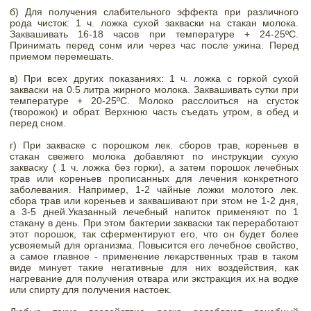
б) Для получения слабительного эффекта при различного 
рода чисток: 1 ч. ложка сухой закваски на стакан молока. 
Заквашивать 16-18 часов при температуре + 24-25ºС. 
Принимать перед сонм или через час после ужина. Перед 
приемом перемешать. 
в) При всех других показаниях: 1 ч. ложка с горкой сухой 
закваски на 0.5 литра жирного молока. Заквашивать сутки при 
температуре + 20-25ºС. Молоко расслоиться на сгусток 
(творожок) и обрат. Верхнюю часть съедать утром, в обед и 
перед сном. 
г) При закваске с порошком лек. сборов трав, кореньев в 
стакан свежего молока добавляют по инструкции сухую 
закваску ( 1 ч. ложка без горки), а затем порошок лечебных 
трав или кореньев прописанных для лечения конкретного 
заболевания. Например, 1-2 чайные ложки молотого лек. 
сбора трав или кореньев и заквашивают при этом не 1-2 дня, 
а 3-5 дней.Указанный лечебный напиток применяют по 1 
стакану в день. При этом бактерии закваски так переработают 
этот порошок, так сферментируют его, что он будет более 
усвояемый для организма. Повысится его лечебное свойство, 
а самое главное - применение лекарственных трав в таком 
виде минует такие негативные для них воздействия, как 
нагревание для получения отвара или экстракция их на водке 
или спирту для получения настоек. 