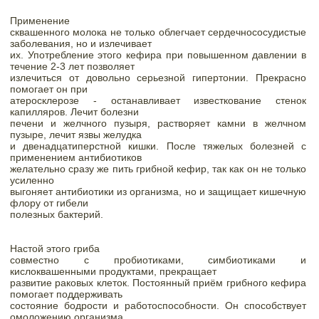
Применение

сквашенного молока не только облегчает сердечнососудистые 
заболевания, но и излечивает

их. Употребление этого кефира при повышенном давлении в 
течение 2-3 лет позволяет

излечиться от довольно серьезной гипертонии. Прекрасно 
помогает он при

атеросклерозе - останавливает известкование стенок 
капилляров. Лечит болезни

печени и желчного пузыря, растворяет камни в желчном 
пузыре, лечит язвы желудка

и двенадцатиперстной кишки. После тяжелых болезней с 
применением антибиотиков

желательно сразу же пить грибной кефир, так как он не только 
усиленно

выгоняет антибиотики из организма, но и защищает кишечную 
флору от гибели

полезных бактерий.
Настой этого гриба

совместно с пробиотиками, симбиотиками и 
кислоквашенными продуктами, прекращает

развитие раковых клеток. Постоянный приём грибного кефира 
помогает поддерживать

состояние бодрости и работоспособности. Он способствует 
омоложению организма.
