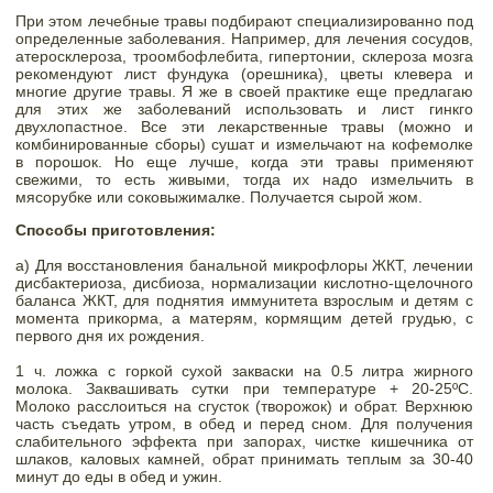
При этом лечебные травы подбирают специализированно под 
определенные заболевания. Например, для лечения сосудов, 
атеросклероза, троомбофлебита, гипертонии, склероза мозга 
рекомендуют лист фундука (орешника), цветы клевера и 
многие другие травы. Я же в своей практике еще предлагаю 
для этих же заболеваний использовать и лист гинкго 
двухлопастное. Все эти лекарственные травы (можно и 
комбинированные сборы) сушат и измельчают на кофемолке 
в порошок. Но еще лучше, когда эти травы применяют 
свежими, то есть живыми, тогда их надо измельчить в 
мясорубке или соковыжималке. Получается сырой жом. 
Способы приготовления: 
а) Для восстановления банальной микрофлоры ЖКТ, лечении 
дисбактериоза, дисбиоза, нормализации кислотно-щелочного 
баланса ЖКТ, для поднятия иммунитета взрослым и детям с 
момента прикорма, а матерям, кормящим детей грудью, с 
первого дня их рождения. 
1 ч. ложка с горкой сухой закваски на 0.5 литра жирного 
молока. Заквашивать сутки при температуре + 20-25ºС. 
Молоко расслоиться на сгусток (творожок) и обрат. Верхнюю 
часть съедать утром, в обед и перед сном. Для получения 
слабительного эффекта при запорах, чистке кишечника от 
шлаков, каловых камней, обрат принимать теплым за 30-40 
минут до еды в обед и ужин. 