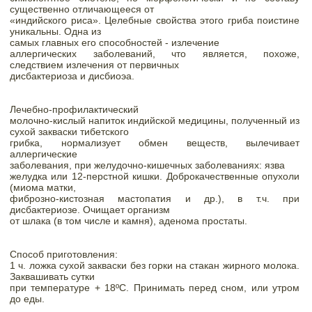
существенно отличающееся от

«индийского риса». Целебные свойства этого гриба поистине 
уникальны. Одна из

самых главных его способностей - излечение

аллергических заболеваний, что является, похоже, 
следствием излечения от первичных

дисбактериоза и дисбиоэа.
Лечебно-профилактический

молочно-кислый напиток индийской медицины, полученный из 
сухой закваски тибетского

грибка, нормализует обмен веществ, вылечивает 
аллергические

заболевания, при желудочно-кишечных заболеваниях: язва

желудка или 12-перстной кишки. Доброкачественные опухоли 
(миома матки,

фиброзно-кистозная мастопатия и др.), в т.ч. при 
дисбактериозе. Очищает организм

от шлака (в том числе и камня), аденома простаты. 
Способ приготовления:

1 ч. ложка сухой закваски без горки на стакан жирного молока. 
Заквашивать сутки

при температуре + 18ºС. Принимать перед сном, или утром 
до еды.