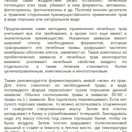
Любые такие воздействие резко ослабляют лечебный 
потенциал этих трав, убивает в нем ферменты, витамины, 
фитогормоны, фитоалексины и др. Поэтому многие целители 
и травники сторонники преимущественного применения трав 
в виде порошка или натуральном виде. 
Предлагаемая нами методика применения лечебных трав 
учитывает все эти требования, а кроме того еще имеет и 
значительное преимущество. Указанные закваски имеют 
широкий спектр необходимых ферментов, которые 
«раскрывают» эти лечебные травы, разрушают частично 
мембраны оболочки клеток, оживляют их. Такие комплексы из 
пробиотических заквасок и лечебных трав многократно 
взаимно усиливают лечебные свойства каждого по 
отдельности, а также лечение становится более 
целенаправленным, комплексным и многоплановым. 
Также рекомендуется ферментировать живой «жом» из трав. 
Для этого гомогенат из необходимой травы в виде 
полужидкого фарша пересыпают сухим порошком данной 
закваски. Обычно соотношение травы и закваски: 30-50 г 
травы на 1 г закваски. Все тщательно перемешивают. Если нет 
сухого порошка закваски, то можно использовать отцеженную 
от сыворотки створоженную массу. Затем все плотно 
укладывают в банку и утрамбовывают толкушкой. Закладывать 
надо эту массу плотно под самое горлышко банки, чтобы не 
было воздуха. Затем плотно закрывают полиэтиленовой 
крышкой и ставят в темноту в теплое место, где температура 