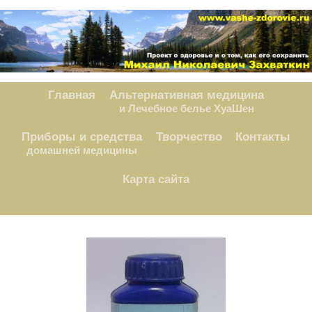
Главная
Альтернативная медицина
и Лечебное белье ХуаШен
Приборы и средства
Творчество
Контакты
домашней медицины
Карта сайта