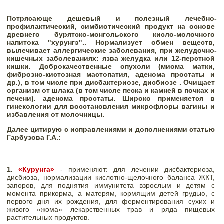
Потрясающе дешевый и полезный лечебно-
профилактический, симбиотический продукт на основе 
древнего бурятско-монгольского кисло-молочного 
напитока "хурунгэ".. 
Нормализует обмен веществ, 
вылечивает аллергические заболевания, при желудочно-
кишечных заболеваниях: 
язва желудка или 12-перстной 
кишки. Доброкачественные опухоли (миома матки, 
фиброзно-кистозная мастопатия, аденома простаты и 
др.), в том числе при дисбактериозе, дисбиозе . Очищает 
организм от шлака (в том числе песка и камней в почках и 
печени). аденома простаты. 
Широко применяется в 
гинекологии для восстановления микрофлоры вагины и 
избавления от молочницы.
Далее цитирую с исправлениями и дополнениями статью 
Гарбузова Г.А.:
1. 
«Курунга»
 - применяют: для лечении дисбактериоза, 
дисбиоза, нормализации кислотно-щелочного баланса ЖКТ, 
запоров, для поднятия иммунитета взрослым и детям с 
момента прикорма, а матерям, кормящим детей грудью, с 
первого дня их рождения, для ферментирования сухих и 
живого «жома» лекарственных трав и ряда пищевых 
растительных продуктов. 