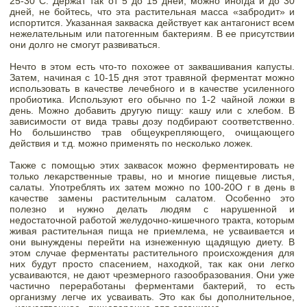
25-30°С. Держат так от 5 до 15 дней, можно иногда и до 30 
дней, не бойтесь, что эта растительная масса «забродит» и 
испортится. Указанная закваска действует как антагонист всем 
нежелательным или патогенным бактериям. В ее присутствии 
они долго не смогут развиваться. 
Нечто в этом есть что-то похожее от заквашивания капусты. 
Затем, начиная с 10-15 дня этот травяной ферментат можно 
использовать в качестве лечебного и в качестве усиленного 
пробиотика. Используют его обычно по 1-2 чайной ложки в 
день. Можно добавить другую пищу: кашу или с хлебом. В 
зависимости от вида травы дозу подбирают соответственно. 
Но большинство трав общеукрепляющего, очищающего 
действия и т.д. можно применять по несколько ложек. 
Также с помощью этих заквасок можно ферментировать не 
только лекарственные травы, но и многие пищевые листья, 
салаты. Употреблять их затем можно no 100-20O г в день в 
качестве замены растительным салатом. Особенно это 
полезно и нужно делать людям с нарушенной и 
недостаточной работой желудочно-кишечного тракта, которым 
живая растительная пища не приемлема, не усваивается и 
они вынуждены перейти на изнеженную щадящую диету. В 
этом случае ферментаты растительного происхождения для 
них будут просто спасением, находкой, так как они легко 
усваиваются, не дают чрезмерного газообразования. Они уже 
частично переработаны ферментами бактерий, то есть 
организму легче их усваивать. Это как бы дополнительное, 