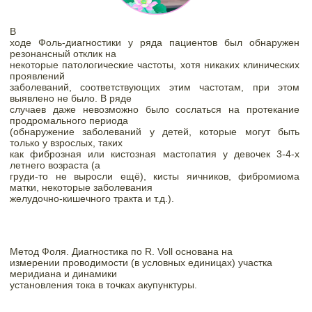
В

ходе Фоль-диагностики у ряда пациентов был обнаружен 
резонансный отклик на

некоторые патологические частоты, хотя никаких клинических 
проявлений

заболеваний, соответствующих этим частотам, при этом 
выявлено не было. В ряде

случаев даже невозможно было сослаться на протекание 
продромального периода

(обнаружение заболеваний у детей, которые могут быть 
только у взрослых, таких

как фиброзная или кистозная мастопатия у девочек 3-4-х 
летнего возраста (а

груди-то не выросли ещё), кисты яичников, фибромиома 
матки, некоторые заболевания

желудочно-кишечного тракта и т.д.).
Метод Фоля. Диагностика по R. Voll основана на

измерении проводимости (в условных единицах) участка 
меридиана и динамики

установления тока в точках акупунктуры.