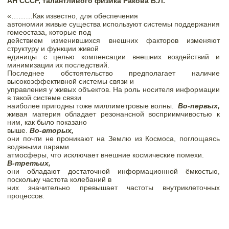
АН СССР, талантливого физика Ракова В.Л.  
«………Как известно, для обеспечения

автономии живые существа используют системы поддержания 
гомеостаза, которые под

действием изменившихся внешних факторов изменяют 
структуру и функции живой

единицы с целью компенсации внешних воздействий и 
минимизации их последствий.

Последнее обстоятельство предполагает наличие 
высокоэффективной системы связи и

управления у живых объектов. На роль носителя информации 
в такой системе связи

наиболее пригодны тоже миллиметровые волны.  
Во-первых,
живая материя обладает резонансной восприимчивостью к 
ним, как было показано

выше. 
Во-вторых,
они почти не проникают на Землю из Космоса, поглощаясь 
водяными парами

атмосферы, что исключает внешние космические помехи.  
В-третьих,
они обладают достаточной информационной ёмкостью, 
поскольку частота колебаний в

них значительно превышает частоты внутриклеточных 
процессов.