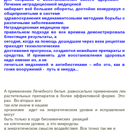
Лечение нетрадиционной медициной

набирает всё большие обороты, достойно конкурируя с 
общепринятыми в системе

здравоохранения медикаментозными методами борьбы с 
различными заболеваниями.  
Нетрадиционная медицина при

правильном подходе во все времена демонстрировала 
блестящие результаты, а

сегодня, когда на помощь дошедшим через века рецептам 
приходят технологические

достижения прогресса, создаются новейшие препараты и 
средства. 
И применять для восстановления здоровья 
надо именно их, а не

лечиться медхимией и антибиотиками – ибо это, как в 
гонке вооружений -  путь в никуда...
А применение Лечебного белья, равносильно применению лек

растительных препаратов в более эффективной форме. Это 
раз.  Во-вторых все

так или и
на
че в 
на
шем

организме
идет 
на
энергетическом
уровне
 и исправления 
могут

быть только в ходе биохимических
на
 клеточном 
уровне
, а это микродозы

в 
энергетическом
 смысле воздействия. Все точно так же и
