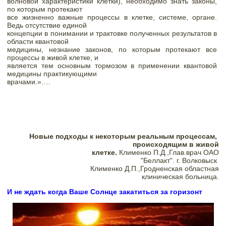
волновой характеристики клетки), необходимо знать законы, 
по которым протекают

все жизненно важные процессы в клетке, системе, органе. 
Ведь отсутствие единой

концепции в понимании и трактовке полученных результатов в 
области квантовой

медицины, незнание законов, по которым протекают все 
процессы в живой клетке, и

является тем основным тормозом в применении квантовой 
медицины практикующими

врачами.»….
Новые подходы к некоторым реальным процессам, 
происходящим в живой

клетке. 
Клименко П.Д.,Глав.врач ОАО

"Беллакт". г. Волковыск 
Клименко Д.П.,Гродненская областная

клиническая больница.
И не ждать когда Ваше Солнце закатиться за горизонт