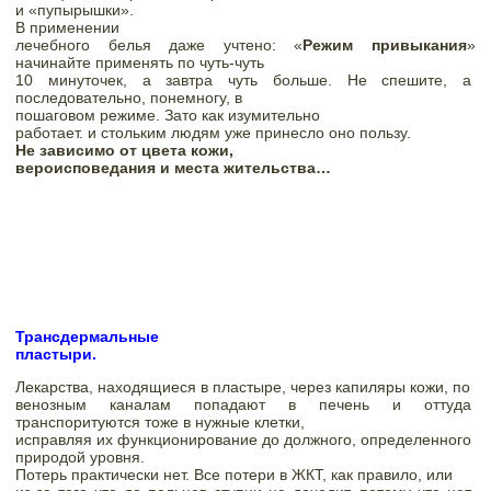
и «пупырышки». 
В применении

лечебного белья даже учтено:
 «
Режим привыкания
» 
начинайте применять по чуть-чуть

10 минуточек, а завтра чуть больше. Не спешите, а 
последовательно, понемногу, в

пошаговом режиме. 
Зато как изумительно

работает. и стольким людям уже принесло оно пользу. 
Не зависимо от цвета кожи,

вероисповедания и места жительства… 
Трансдермальные

пластыри. 
Лекарства, находящиеся в пластыре, через капиляры кожи, по

венозным каналам попадают в печень и оттуда 
транспоритуются тоже в нужные клетки,

исправляя их функционирование до должного, определенного 
природой уровня. 
Потерь практически нет. Все потери в ЖКТ, как правило, или
