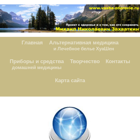
Главная
Альтернативная медицина
и Лечебное белье ХуаШен
Приборы и средства
Творчество
Контакты
домашней медицины
Карта сайта