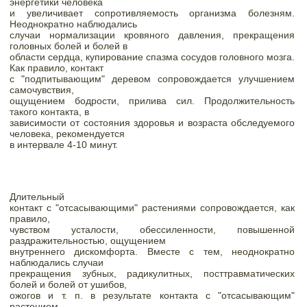
энергетики человека

и увеличивает сопротивляемость организма болезням. 
Неоднократно наблюдались

случаи нормализации кровяного давления, прекращения 
головных болей и болей в

области сердца, купирование спазма сосудов головного мозга. 
Как правило, контакт

с "подпитывающим" деревом сопровождается улучшением 
самочувствия,

ощущением бодрости, прилива сил. Продолжительность 
такого контакта, в

зависимости от состояния здоровья и возраста обследуемого 
человека, рекомендуется

в интервале 4-10 минут.
Длительный

контакт с "отсасывающими" растениями сопровождается, как 
правило,

чувством усталости, обессиленности, повышенной 
раздражительностью, ощущением

внутреннего дискомфорта. Вместе с тем, неоднократно 
наблюдались случаи

прекращения зубных, радикулитных, посттравматических 
болей и болей от ушибов,

ожогов и т. п. в результате контакта с "отсасывающим" 
растением.
