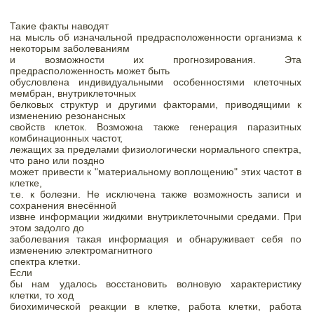
Такие факты наводят

на мысль об изначальной предрасположенности организма к 
некоторым заболеваниям

и возможности их прогнозирования. Эта 
предрасположенность может быть

обусловлена индивидуальными особенностями клеточных 
мембран, внутриклеточных

белковых структур и другими факторами, приводящими к 
изменению резонансных

свойств клеток. Возможна также генерация паразитных 
комбинационных частот,

лежащих за пределами физиологически нормального спектра, 
что рано или поздно

может привести к "материальному воплощению" этих частот в 
клетке,

т.е. к болезни. Не исключена также возможность записи и 
сохранения внесённой

извне информации жидкими внутриклеточными средами. При 
этом задолго до

заболевания такая информация и обнаруживает себя по 
изменению электромагнитного

спектра клетки.   
Если

бы нам удалось восстановить волновую характеристику 
клетки, то ход

биохимической реакции в клетке, работа клетки, работа 