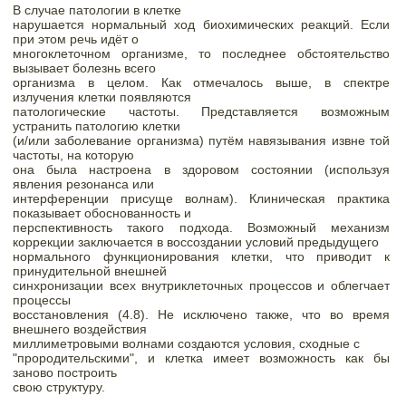
В случае патологии в клетке

нарушается нормальный ход биохимических реакций. Если 
при этом речь идёт о

многоклеточном организме, то последнее обстоятельство 
вызывает болезнь всего

организма в целом. Как отмечалось выше, в спектре 
излучения клетки появляются

патологические частоты. Представляется возможным 
устранить патологию клетки

(и/или заболевание организма) путём навязывания извне той 
частоты, на которую

она была настроена в здоровом состоянии (используя 
явления резонанса или

интерференции присуще волнам). Клиническая практика 
показывает обоснованность и

перспективность такого подхода. 
Возможный механизм 
коррекции заключается в воссоздании условий предыдущего

нормального функционирования клетки, что приводит к 
принудительной внешней

синхронизации всех внутриклеточных процессов и облегчает 
процессы

восстановления (4.8). Не исключено также, что во время 
внешнего воздействия

миллиметровыми волнами создаются условия, сходные с

"прородительскими", и клетка имеет возможность как бы 
заново построить

свою структуру.