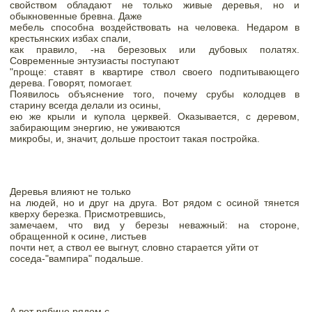
свойством обладают не только живые деревья, но и 
обыкновенные бревна. Даже

мебель способна воздействовать на человека. Недаром в 
крестьянских избах спали,

как правило, -на березовых или дубовых полатях. 
Современные энтузиасты поступают

"проще: ставят в квартире ствол своего подпитывающего 
дерева. Говорят, помогает.

Появилось объяснение того, почему срубы колодцев в 
старину всегда делали из осины,

ею же крыли и купола церквей. Оказывается, с деревом, 
забирающим энергию, не уживаются

микробы, и, значит, дольше простоит такая постройка. 
Деревья влияют не только

на людей, но и друг на друга. Вот рядом с осиной тянется 
кверху березка. Присмотревшись,

замечаем, что вид у березы неважный: на стороне, 
обращенной к осине, листьев

почти нет, а ствол ее выгнут, словно старается уйти от

соседа-"вампира" подальше. 
А вот рябине рядом с
