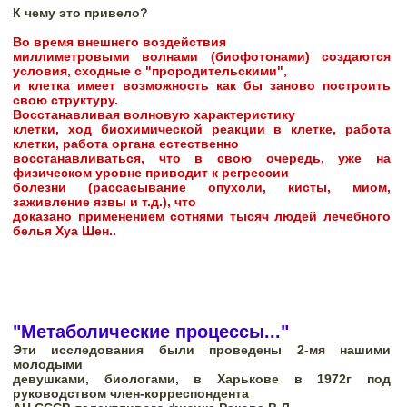
К чему это привело?
Во время внешнего воздействия

миллиметровыми волнами (биофотонами) создаются 
условия, сходные с "прородительскими",

и клетка имеет возможность как бы заново построить 
свою структуру.  
Восстанавливая волновую характеристику

клетки, ход биохимической реакции в клетке, работа 
клетки, работа органа естественно

восстанавливаться, что в свою очередь, уже на 
физическом уровне приводит к регрессии

болезни (рассасывание опухоли, кисты, миом, 
заживление язвы и т.д.), что

доказано применением сотнями тысяч людей лечебного 
белья Хуа Шен..
"Метаболические процессы..."
Эти исследования были проведены 2-мя нашими 
молодыми

девушками, биологами, в Харькове в 1972г под 
руководством член-корреспондента
