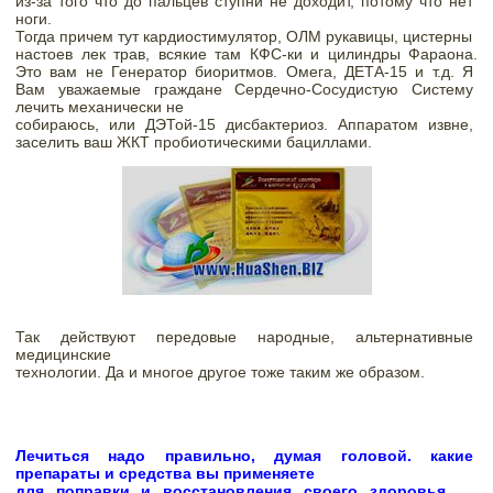
из-за того что до пальцев 
ступни не доходит, потому что нет 
ноги. 
Тогда причем тут кардиостимулятор, ОЛМ рукавицы, цистерны

настоев лек трав, всякие там КФС-ки и цилиндры Фараона. 
Это вам не Генератор биоритмов. Омега, ДЕТА-15 и т.д. Я 
Вам уважаемые граждане Сердечно-Сосудистую Систему 
лечить механически не

собираюсь, или ДЭТой-15 дисбактериоз. Аппаратом извне, 
заселить ваш ЖКТ пробиотическими бациллами. 
Так действуют передовые народные, альтернативные 
медицинские

технологии. Да и многое другое тоже таким же образом.
Лечиться надо правильно, думая головой. какие 
препараты и средства вы применяете

для поправки и восстановления своего здоровья.    