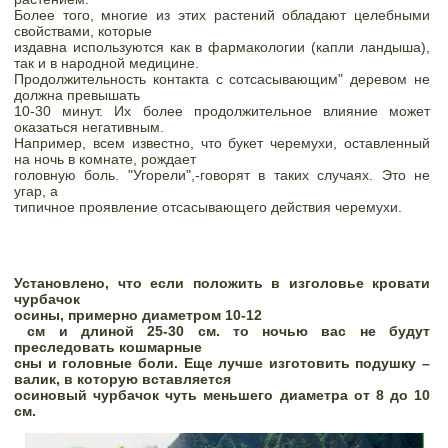
Более того, многие из этих растений обладают целебными 
свойствами, которые

издавна используются как в фармакологии (капли ландыша), 
так и в народной медицине.

Продолжительность контакта с сотсасывающим" деревом не 
должна превышать

10-30 минут. Их более продолжительное влияние может 
оказаться негативным.

Например, всем известно, что букет черемухи, оставленный 
на ночь в комнате, рождает

головную боль. "Угорели",-говорят в таких случаях. Это не 
угар, а

типичное проявление отсасывающего действия черемухи.
Установлено, что если положить в изголовье кровати 
чурбачок

осины, примерно диаметром 10-12

 см и длиной 25-30 см. то ночью вас не будут 
преследовать кошмарные

сны и головные боли. Еще лучше изготовить подушку – 
валик, в которую вставляется

осиновый чурбачок чуть меньшего диаметра от 8 до 10 
см.